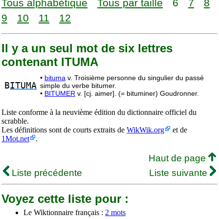
Tous alphabétique
Tous par taille
6
7
8
9
10
11
12
Il y a un seul mot de six lettres
contenant ITUMA
•
bituma
v. Troisième personne du singulier du passé
B
ITUMA
simple du verbe bitumer.
•
BITUMER
v. [cj. aimer]. (= bituminer) Goudronner.
Liste conforme à la neuvième édition du dictionnaire officiel du
scrabble.
Les définitions sont de courts extraits de
WikWik.org
et de
1Mot.net
.
Haut de page
Liste précédente
Liste suivante
Voyez cette liste pour :
Le Wiktionnaire français :
2 mots