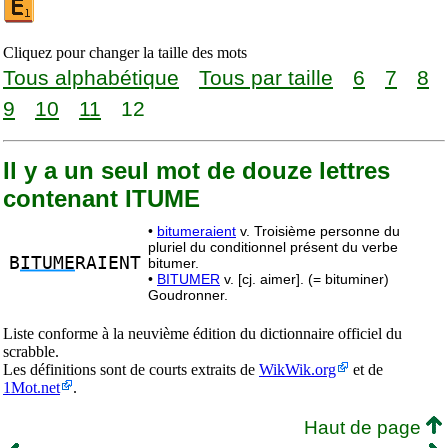
Cliquez pour changer la taille des mots
Tous alphabétique
Tous par taille
6
7
8
9
10
11
12
Il y a un seul mot de douze lettres
contenant ITUME
•
bitumeraient
v. Troisième personne du
pluriel du conditionnel présent du verbe
B
ITUME
RAIENT
bitumer.
•
BITUMER
v. [cj. aimer]. (= bituminer)
Goudronner.
Liste conforme à la neuvième édition du dictionnaire officiel du
scrabble.
Les définitions sont de courts extraits de
WikWik.org
et de
1Mot.net
.
Haut de page