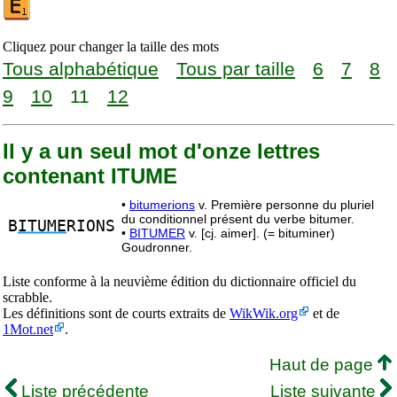
Cliquez pour changer la taille des mots
Tous alphabétique
Tous par taille
6
7
8
9
10
11
12
Il y a un seul mot d'onze lettres
contenant ITUME
•
bitumerions
v. Première personne du pluriel
du conditionnel présent du verbe bitumer.
B
ITUME
RIONS
•
BITUMER
v. [cj. aimer]. (= bituminer)
Goudronner.
Liste conforme à la neuvième édition du dictionnaire officiel du
scrabble.
Les définitions sont de courts extraits de
WikWik.org
et de
1Mot.net
.
Haut de page
Liste précédente
Liste suivante