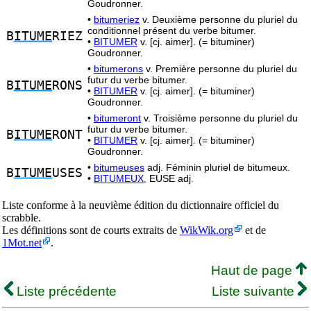
Goudronner.
•
bitumeriez
v. Deuxième personne du pluriel du
conditionnel présent du verbe bitumer.
B
ITUME
RIEZ
•
BITUMER
v. [cj. aimer]. (= bituminer)
Goudronner.
•
bitumerons
v. Première personne du pluriel du
futur du verbe bitumer.
B
ITUME
RONS
•
BITUMER
v. [cj. aimer]. (= bituminer)
Goudronner.
•
bitumeront
v. Troisième personne du pluriel du
futur du verbe bitumer.
B
ITUME
RONT
•
BITUMER
v. [cj. aimer]. (= bituminer)
Goudronner.
•
bitumeuses
adj. Féminin pluriel de bitumeux.
B
ITUME
USES
•
BITUMEUX,
EUSE adj.
Liste conforme à la neuvième édition du dictionnaire officiel du
scrabble.
Les définitions sont de courts extraits de
WikWik.org
et de
1Mot.net
.
Haut de page
Liste précédente
Liste suivante