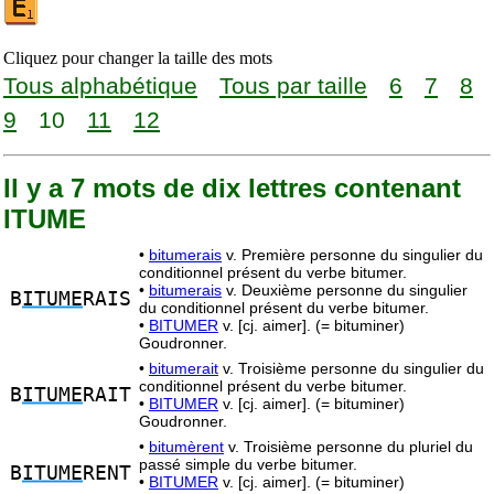
Cliquez pour changer la taille des mots
Tous alphabétique
Tous par taille
6
7
8
9
10
11
12
Il y a 7 mots de dix lettres contenant
ITUME
•
bitumerais
v. Première personne du singulier du
conditionnel présent du verbe bitumer.
•
bitumerais
v. Deuxième personne du singulier
B
ITUME
RAIS
du conditionnel présent du verbe bitumer.
•
BITUMER
v. [cj. aimer]. (= bituminer)
Goudronner.
•
bitumerait
v. Troisième personne du singulier du
conditionnel présent du verbe bitumer.
B
ITUME
RAIT
•
BITUMER
v. [cj. aimer]. (= bituminer)
Goudronner.
•
bitumèrent
v. Troisième personne du pluriel du
passé simple du verbe bitumer.
B
ITUME
RENT
•
BITUMER
v. [cj. aimer]. (= bituminer)