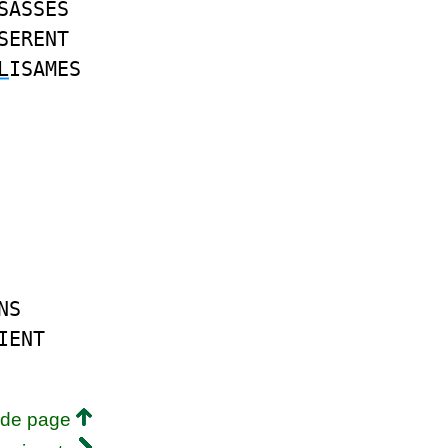
SASSES
SERENT
L
ISAMES
NS
IENT
 de page