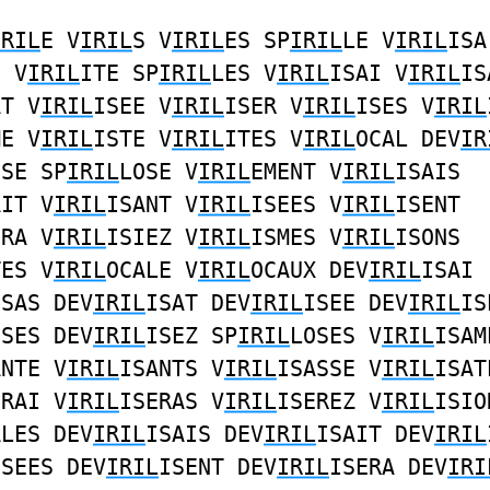
IRIL
E V
IRIL
S V
IRIL
ES SP
IRIL
LE V
IRIL
ISA
E V
IRIL
ITE SP
IRIL
LES V
IRIL
ISAI V
IRIL
IS
AT V
IRIL
ISEE V
IRIL
ISER V
IRIL
ISES V
IRIL
ME V
IRIL
ISTE V
IRIL
ITES V
IRIL
OCAL DEV
IR
ISE SP
IRIL
LOSE V
IRIL
EMENT V
IRIL
ISAIS
AIT V
IRIL
ISANT V
IRIL
ISEES V
IRIL
ISENT
ERA V
IRIL
ISIEZ V
IRIL
ISMES V
IRIL
ISONS
TES V
IRIL
OCALE V
IRIL
OCAUX DEV
IRIL
ISAI
ISAS DEV
IRIL
ISAT DEV
IRIL
ISEE DEV
IRIL
IS
ISES DEV
IRIL
ISEZ SP
IRIL
LOSES V
IRIL
ISAM
ANTE V
IRIL
ISANTS V
IRIL
ISASSE V
IRIL
ISAT
ERAI V
IRIL
ISERAS V
IRIL
ISEREZ V
IRIL
ISIO
ALES DEV
IRIL
ISAIS DEV
IRIL
ISAIT DEV
IRIL
ISEES DEV
IRIL
ISENT DEV
IRIL
ISERA DEV
IRI