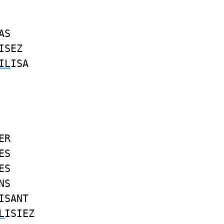
AS
ISEZ
IL
ISA
ER
ES
ES
NS
ISANT
L
ISIEZ