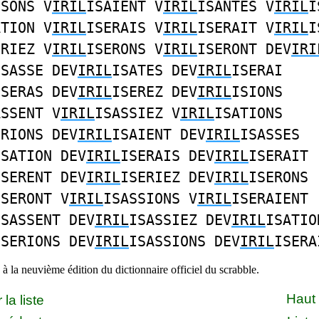
ISONS V
IRIL
ISAIENT V
IRIL
ISANTES V
IRIL
I
ATION V
IRIL
ISERAIS V
IRIL
ISERAIT V
IRIL
I
ERIEZ V
IRIL
ISERONS V
IRIL
ISERONT DEV
IRI
ISASSE DEV
IRIL
ISATES DEV
IRIL
ISERAI
ISERAS DEV
IRIL
ISEREZ DEV
IRIL
ISIONS
ASSENT V
IRIL
ISASSIEZ V
IRIL
ISATIONS
ERIONS DEV
IRIL
ISAIENT DEV
IRIL
ISASSES
ISATION DEV
IRIL
ISERAIS DEV
IRIL
ISERAIT
ISERENT DEV
IRIL
ISERIEZ DEV
IRIL
ISERONS
ISERONT V
IRIL
ISASSIONS V
IRIL
ISERAIENT
ISASSENT DEV
IRIL
ISASSIEZ DEV
IRIL
ISATIO
ISERIONS DEV
IRIL
ISASSIONS DEV
IRIL
ISERA
à la neuvième édition du dictionnaire officiel du scrabble.
Haut
la liste