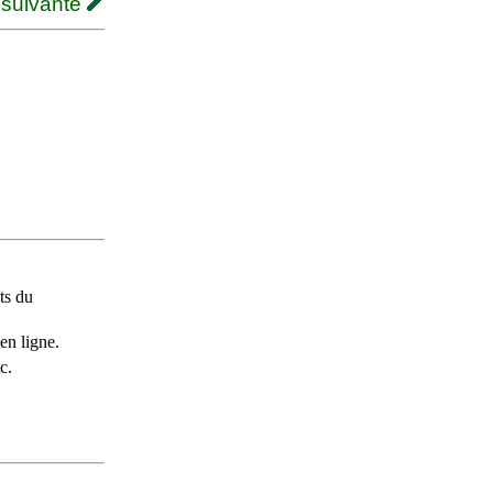
 suivante
ts du
en ligne.
c.