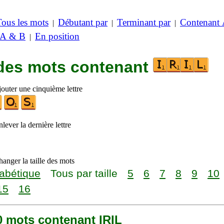
Tous les mots
Débutant par
Terminant par
Contenant
|
|
|
 A & B
En position
|
 des mots contenant
jouter une cinquième lettre
lever la dernière lettre
anger la taille des mots
abétique
Tous par taille
5
6
7
8
9
10
15
16
00 mots contenant IRIL