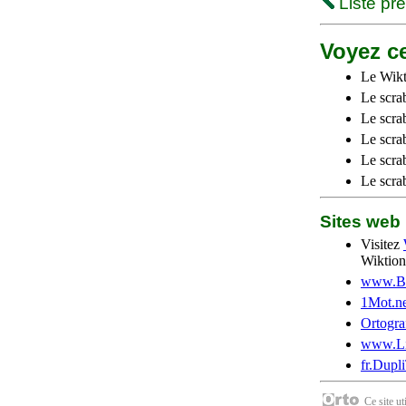
Liste pr
Voyez ce
Le Wikt
Le scra
Le scra
Le scrab
Le scra
Le scra
Sites we
Visitez
Wiktion
www.Be
1Mot.ne
Ortogra
www.Li
fr.Dupl
Ce site u