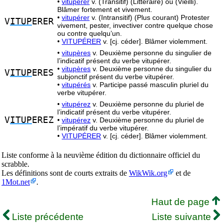
•
vitupérer
v. (Transitif) (Littéraire) ou (Vieilli).
Blâmer fortement et vivement.
•
vitupérer
v. (Intransitif) (Plus courant) Protester
V
ITUP
ERER
vivement, pester, invectiver contre quelque chose
ou contre quelqu’un.
•
VITUPÉRER
v. [cj. céder]. Blâmer violemment.
•
vitupères
v. Deuxième personne du singulier de
l’indicatif présent du verbe vitupérer.
•
vitupères
v. Deuxième personne du singulier du
V
ITUP
ERES
subjonctif présent du verbe vitupérer.
•
vitupérés
v. Participe passé masculin pluriel du
verbe vitupérer.
•
vitupérez
v. Deuxième personne du pluriel de
l’indicatif présent du verbe vitupérer.
V
ITUP
EREZ
•
vitupérez
v. Deuxième personne du pluriel de
l’impératif du verbe vitupérer.
•
VITUPÉRER
v. [cj. céder]. Blâmer violemment.
Liste conforme à la neuvième édition du dictionnaire officiel du
scrabble.
Les définitions sont de courts extraits de
WikWik.org
et de
1Mot.net
.
Haut de page
Liste précédente
Liste suivante