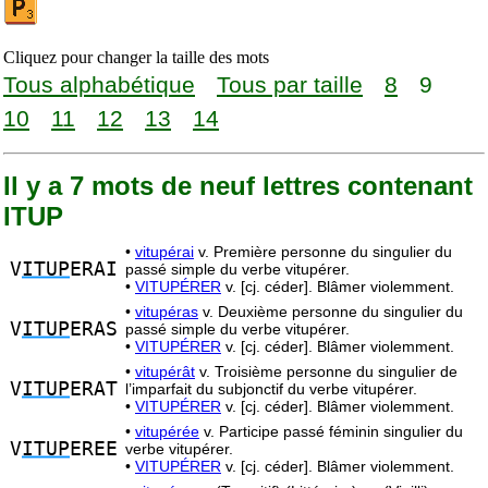
Cliquez pour changer la taille des mots
Tous alphabétique
Tous par taille
8
9
10
11
12
13
14
Il y a 7 mots de neuf lettres contenant
ITUP
•
vitupérai
v. Première personne du singulier du
V
ITUP
ERAI
passé simple du verbe vitupérer.
•
VITUPÉRER
v. [cj. céder]. Blâmer violemment.
•
vitupéras
v. Deuxième personne du singulier du
V
ITUP
ERAS
passé simple du verbe vitupérer.
•
VITUPÉRER
v. [cj. céder]. Blâmer violemment.
•
vitupérât
v. Troisième personne du singulier de
V
ITUP
ERAT
l’imparfait du subjonctif du verbe vitupérer.
•
VITUPÉRER
v. [cj. céder]. Blâmer violemment.
•
vitupérée
v. Participe passé féminin singulier du
V
ITUP
EREE
verbe vitupérer.
•
VITUPÉRER
v. [cj. céder]. Blâmer violemment.