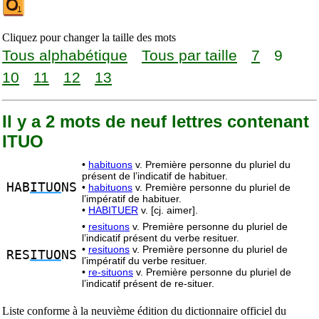
Cliquez pour changer la taille des mots
Tous alphabétique
Tous par taille
7
9
10
11
12
13
Il y a 2 mots de neuf lettres contenant
ITUO
•
habituons
v. Première personne du pluriel du
présent de l’indicatif de habituer.
HAB
ITUO
NS
•
habituons
v. Première personne du pluriel de
l’impératif de habituer.
•
HABITUER
v. [cj. aimer].
•
resituons
v. Première personne du pluriel de
l’indicatif présent du verbe resituer.
•
resituons
v. Première personne du pluriel de
RES
ITUO
NS
l’impératif du verbe resituer.
•
re-situons
v. Première personne du pluriel de
l’indicatif présent de re-situer.
Liste conforme à la neuvième édition du dictionnaire officiel du