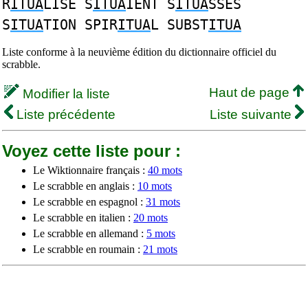
R
ITUA
LISE S
ITUA
IENT S
ITUA
SSES
S
ITUA
TION SPIR
ITUA
L SUBST
ITUA
Liste conforme à la neuvième édition du dictionnaire officiel du
scrabble.
Haut de page
Modifier la liste
Liste précédente
Liste suivante
Voyez cette liste pour :
Le Wiktionnaire français :
40 mots
Le scrabble en anglais :
10 mots
Le scrabble en espagnol :
31 mots
Le scrabble en italien :
20 mots
Le scrabble en allemand :
5 mots
Le scrabble en roumain :
21 mots