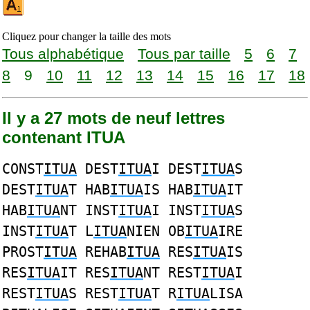
Cliquez pour changer la taille des mots
Tous alphabétique
Tous par taille
5
6
7
8
9
10
11
12
13
14
15
16
17
18
Il y a 27 mots de neuf lettres
contenant ITUA
CONST
ITUA
DEST
ITUA
I DEST
ITUA
S
DEST
ITUA
T HAB
ITUA
IS HAB
ITUA
IT
HAB
ITUA
NT INST
ITUA
I INST
ITUA
S
INST
ITUA
T L
ITUA
NIEN OB
ITUA
IRE
PROST
ITUA
REHAB
ITUA
RES
ITUA
IS
RES
ITUA
IT RES
ITUA
NT REST
ITUA
I
REST
ITUA
S REST
ITUA
T R
ITUA
LISA