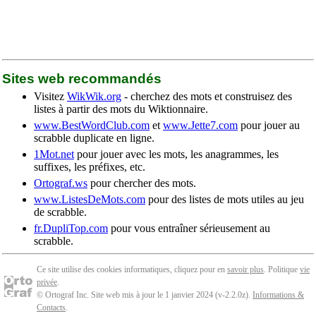
Sites web recommandés
Visitez
WikWik.org
- cherchez des mots et construisez des
listes à partir des mots du Wiktionnaire.
www.BestWordClub.com
et
www.Jette7.com
pour jouer au
scrabble duplicate en ligne.
1Mot.net
pour jouer avec les mots, les anagrammes, les
suffixes, les préfixes, etc.
Ortograf.ws
pour chercher des mots.
www.ListesDeMots.com
pour des listes de mots utiles au jeu
de scrabble.
fr.DupliTop.com
pour vous entraîner sérieusement au
scrabble.
Ce site utilise des cookies informatiques, cliquez pour en
savoir plus
. Politique
vie
privée
.
© Ortograf Inc. Site web mis à jour le 1 janvier 2024 (v-2.2.0
z
).
Informations &
Contacts
.