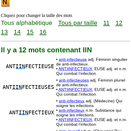
Cliquez pour changer la taille des mots
Tous alphabétique
Tous par taille
11
12
13
14
15
16
Il y a 12 mots contenant IIN
•
anti-infectieuse
adj. Féminin singulier
de anti-infectieux.
ANT
IIN
FECTIEUSE
•
ANTIINFECTIEUX,
EUSE adj. et n.m.
Qui combat l’infection.
•
anti-infectieuses
adj. Féminin pluriel
de anti-infectieux.
ANT
IIN
FECTIEUSES
•
ANTIINFECTIEUX,
EUSE adj. et n.m.
Qui combat l’infection.
•
anti-infectieux
adj. (Médecine) Qui
soigne les infections.
•
anti-infectieux
n.m. Substance qui
ANT
IIN
FECTIEUX
soigne les infections.
•
ANTIINFECTIEUX,
EUSE adj. et n.m.
Qui combat l’infection.