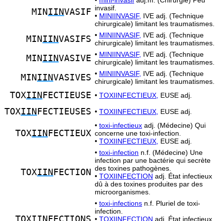
•
mini-invasif
adj.m. (Chirurgie) Peu
invasif.
MIN
IIN
VASIF
•
MINIINVASIF,
IVE adj. (Technique
chirurgicale) limitant les traumatismes.
•
MINIINVASIF,
IVE adj. (Technique
MIN
IIN
VASIFS
chirurgicale) limitant les traumatismes.
•
MINIINVASIF,
IVE adj. (Technique
MIN
IIN
VASIVE
chirurgicale) limitant les traumatismes.
•
MINIINVASIF,
IVE adj. (Technique
MIN
IIN
VASIVES
chirurgicale) limitant les traumatismes.
TOX
IIN
FECTIEUSE
•
TOXIINFECTIEUX,
EUSE adj.
TOX
IIN
FECTIEUSES
•
TOXIINFECTIEUX,
EUSE adj.
•
toxi-infectieux
adj. (Médecine) Qui
TOX
IIN
FECTIEUX
concerne une toxi-infection.
•
TOXIINFECTIEUX,
EUSE adj.
•
toxi-infection
n.f. (Médecine) Une
infection par une bactérie qui secrète
des toxines pathogènes.
TOX
IIN
FECTION
•
TOXIINFECTION
adj. État infectieux
dû à des toxines produites par des
microorganismes.
•
toxi-infections
n.f. Pluriel de toxi-
infection.
TOX
IIN
FECTIONS
•
TOXIINFECTION
adj. État infectieux