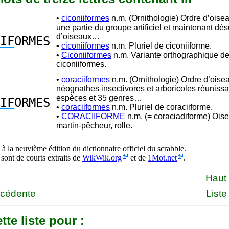
•
ciconiiformes
n.m. (Ornithologie) Ordre d’oisea
une partie du groupe artificiel et maintenant dés
d’oiseaux…
IF
ORMES
•
ciconiiformes
n.m. Pluriel de ciconiiforme.
•
Ciconiiformes
n.m. Variante orthographique d
ciconiiformes.
•
coraciiformes
n.m. (Ornithologie) Ordre d’oise
néognathes insectivores et arboricoles réuniss
espèces et 35 genres…
IF
ORMES
•
coraciiformes
n.m. Pluriel de coraciiforme.
•
CORACIIFORME
n.m. (= coraciadiforme) Oise
martin-pêcheur, rolle.
à la neuvième édition du dictionnaire officiel du scrabble.
 sont de courts extraits de
WikWik.org
et de
1Mot.net
.
Haut
écédente
Liste
tte liste pour :