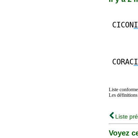
CICON
I
CORAC
I
Liste conforme 
Les définitions
Liste pr
Voyez ce