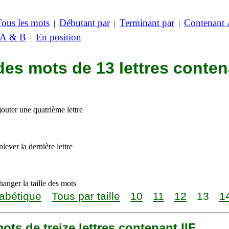
Tous les mots
Débutant par
Terminant par
Contenant
|
|
|
 A & B
En position
|
des mots de 13 lettres conte
outer une quatrième lettre
lever la dernière lettre
anger la taille des mots
abétique
Tous par taille
10
11
12
13
1
 mots de treize lettres contenant IIF