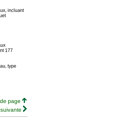
ux, incluant
uet
e
aux
ant 177
au, type
 de page
 suivante