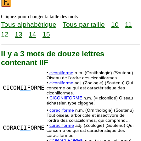
Cliquez pour changer la taille des mots
Tous alphabétique
Tous par taille
10
11
12
13
14
15
Il y a 3 mots de douze lettres
contenant IIF
•
ciconiiforme
n.m. (Ornithologie) (Soutenu)
Oiseau de l’ordre des ciconiiformes.
•
ciconiiforme
adj. (Zoologie) (Soutenu) Qui
CICON
IIF
ORME
concerne ou qui est caractéristique des
ciconiiformes.
•
CICONIIFORME
n.m. (= ciconiidé) Oiseau
échassier, type cigogne.
•
coraciiforme
n.m. (Ornithologie) (Soutenu)
Tout oiseau arboricole et insectivore de
l’ordre des coraciiformes, qui comprend…
•
coraciiforme
adj. (Zoologie) (Soutenu) Qui
CORAC
IIF
ORME
concerne ou qui est caractéristique des
coraciiformes.
•
CORACIIFORME
n.m. (= coraciadiforme)