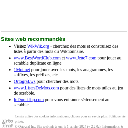
Sites web recommandés
Visitez
WikWik.org
- cherchez des mots et construisez des
listes à partir des mots du Wiktionnaire.
www.BestWordClub.com
et
www.Jette7.com
pour jouer au
scrabble duplicate en ligne.
1Mot.net
pour jouer avec les mots, les anagrammes, les
suffixes, les préfixes, etc.
Ortograf.ws
pour chercher des mots.
www.ListesDeMots.com
pour des listes de mots utiles au jeu
de scrabble.
fr.DupliTop.com
pour vous entraîner sérieusement au
scrabble.
Ce site utilise des cookies informatiques, cliquez pour en
savoir plus
. Politique
vie
privée
.
© Ortograf Inc. Site web mis à jour le 1 janvier 2024 (v-2.2.0
z
).
Informations &