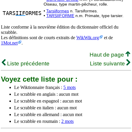
Oiseau, type martin-pêcheur, rolle.
•
Tarsiiformes
n. Tarsiformes.
TARS
IIF
ORMES
•
TARSIIFORME
n.m. Primate, type tarsier.
Liste conforme à la neuvième édition du dictionnaire officiel du
scrabble.
Les définitions sont de courts extraits de
WikWik.org
et de
1Mot.net
.
Haut de page
Liste précédente
Liste suivante
Voyez cette liste pour :
Le Wiktionnaire français :
5 mots
Le scrabble en anglais : aucun mot
Le scrabble en espagnol : aucun mot
Le scrabble en italien : aucun mot
Le scrabble en allemand : aucun mot
Le scrabble en roumain :
2 mots