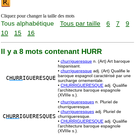
Cliquez pour changer la taille des mots
Tous alphabétique
Tous par taille
6
7
9
10
15
16
Il y a 8 mots contenant HURR
•
churrigueresque
n. (Art) Art baroque
hispanisant.
•
churrigueresque
adj. (Art) Qualifie le
baroque espagnol caractérisé par une
C
HURR
IGUERESQUE
surcharge ornementale.
•
CHURRIGUERESQUE
adj. Qualifie
l’architecture baroque espagnole
(XVIIIe s.).
•
churrigueresques
n. Pluriel de
churrigueresque.
•
churrigueresques
adj. Pluriel de
C
HURR
IGUERESQUES
churrigueresque.
•
CHURRIGUERESQUE
adj. Qualifie
l’architecture baroque espagnole
(XVIIIe s.).