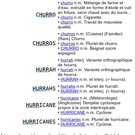
•
churro
n.m. Mélange de farine et
d’eau, extrudé en forme d’étoile et cuit
en friture, servi chaud avec du sucre…
C
HURR
O
•
churro
n.m. Cigarette.
•
churro
n.m. Travail de mauvaise
qualité.
•
churros
n.m. (Cuisine) (Familier)
(Rare) Churro.
C
HURR
OS
•
churros
n.m. Pluriel de churro.
•
CHURRO
n.m. Beignet sucré
espagnol.
•
hurrah
interj. Variante orthographique
de hourra.
HURR
AH
•
hurrah
n.m. Variante orthographique
de hourra.
•
HURRAH
n.m. et interj. (= hourra).
•
hurrahs
n.m. Pluriel de hurrah.
HURR
AHS
•
HURRAH
n.m. et interj. (= hourra).
•
hurricane
n.m. (Météorologie)
(Anglicisme) Tempête cyclonique
HURR
ICANE
propre à la zone intertropicale.
•
HURRICANE
n.m. Cyclone.
•
hurricanes
n.m. Pluriel de hurricane.
HURR
ICANES
•
HURRICANE
n.m. Cyclone.