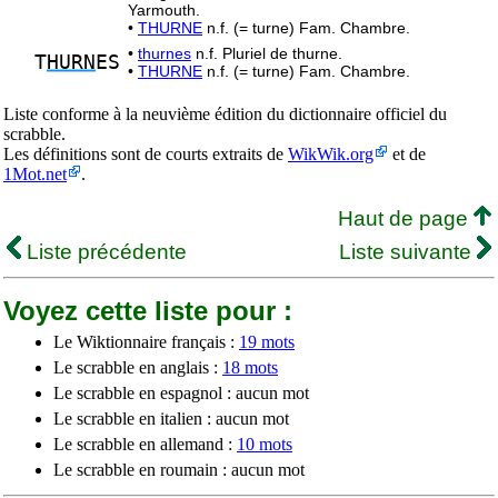
Yarmouth.
•
THURNE
n.f. (= turne) Fam. Chambre.
•
thurnes
n.f. Pluriel de thurne.
T
HURN
ES
•
THURNE
n.f. (= turne) Fam. Chambre.
Liste conforme à la neuvième édition du dictionnaire officiel du
scrabble.
Les définitions sont de courts extraits de
WikWik.org
et de
1Mot.net
.
Haut de page
Liste précédente
Liste suivante
Voyez cette liste pour :
Le Wiktionnaire français :
19 mots
Le scrabble en anglais :
18 mots
Le scrabble en espagnol : aucun mot
Le scrabble en italien : aucun mot
Le scrabble en allemand :
10 mots
Le scrabble en roumain : aucun mot