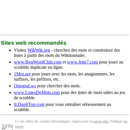
Sites web recommandés
Visitez
WikWik.org
- cherchez des mots et construisez des
listes à partir des mots du Wiktionnaire.
www.BestWordClub.com
et
www.Jette7.com
pour jouer au
scrabble duplicate en ligne.
1Mot.net
pour jouer avec les mots, les anagrammes, les
suffixes, les préfixes, etc.
Ortograf.ws
pour chercher des mots.
www.ListesDeMots.com
pour des listes de mots utiles au jeu
de scrabble.
fr.DupliTop.com
pour vous entraîner sérieusement au
scrabble.
Ce site utilise des cookies informatiques, cliquez pour en
savoir plus
. Politique
vie
privée
.