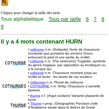
Cliquez pour changer la taille des mots
Tous alphabétique
Tous par taille
6
7
8
9
Il y a 4 mots contenant HURN
•
cothurne
n.m. (Antiquité) Sorte de chaussure
montante que portaient les anciens Grecs,
entourant le pied et une partie du mollet.
•
cothurne
n.m. (Par extension) Tragédie, symbole
COT
HURN
E
du genre tragique, par opposition au brodequin ou
à la socque qui…
•
cothurne
n.m. Chaussure montant jusqu’au
mollet et lacée ; les lacets de ces souliers.
•
cothurnes
n.m. Pluriel de cothurne.
COT
HURN
ES
•
COTHURNE
n.m. Antiq. Chaussure à semelle
épaisse.
•
thurne
n.f. (Argot scolaire) Variante plaisante de
turne.
•
Thurne
n.prop. (Géographie) Paroisse civile
T
HURN
E
d’Angleterre située dans le district de Great