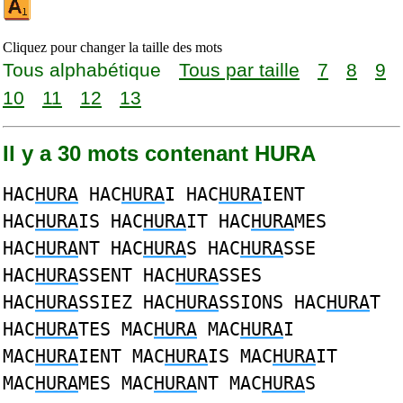
Cliquez pour changer la taille des mots
Tous alphabétique
Tous par taille
7
8
9
10
11
12
13
Il y a 30 mots contenant HURA
HAC
HURA
HAC
HURA
I HAC
HURA
IENT
HAC
HURA
IS HAC
HURA
IT HAC
HURA
MES
HAC
HURA
NT HAC
HURA
S HAC
HURA
SSE
HAC
HURA
SSENT HAC
HURA
SSES
HAC
HURA
SSIEZ HAC
HURA
SSIONS HAC
HURA
T
HAC
HURA
TES MAC
HURA
MAC
HURA
I
MAC
HURA
IENT MAC
HURA
IS MAC
HURA
IT
MAC
HURA
MES MAC
HURA
NT MAC
HURA
S