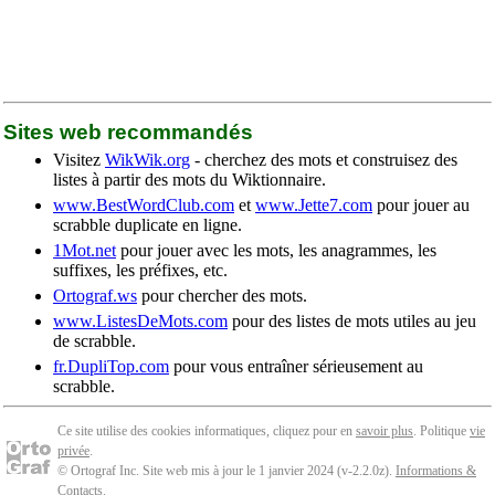
Sites web recommandés
Visitez
WikWik.org
- cherchez des mots et construisez des
listes à partir des mots du Wiktionnaire.
www.BestWordClub.com
et
www.Jette7.com
pour jouer au
scrabble duplicate en ligne.
1Mot.net
pour jouer avec les mots, les anagrammes, les
suffixes, les préfixes, etc.
Ortograf.ws
pour chercher des mots.
www.ListesDeMots.com
pour des listes de mots utiles au jeu
de scrabble.
fr.DupliTop.com
pour vous entraîner sérieusement au
scrabble.
Ce site utilise des cookies informatiques, cliquez pour en
savoir plus
. Politique
vie
privée
.
© Ortograf Inc. Site web mis à jour le 1 janvier 2024 (v-2.2.0
z
).
Informations &
Contacts
.