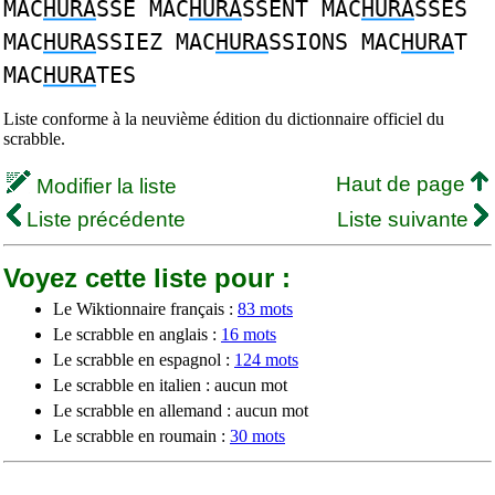
MAC
HURA
SSE MAC
HURA
SSENT MAC
HURA
SSES
MAC
HURA
SSIEZ MAC
HURA
SSIONS MAC
HURA
T
MAC
HURA
TES
Liste conforme à la neuvième édition du dictionnaire officiel du
scrabble.
Haut de page
Modifier la liste
Liste précédente
Liste suivante
Voyez cette liste pour :
Le Wiktionnaire français :
83 mots
Le scrabble en anglais :
16 mots
Le scrabble en espagnol :
124 mots
Le scrabble en italien : aucun mot
Le scrabble en allemand : aucun mot
Le scrabble en roumain :
30 mots