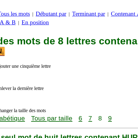
Tous les mots
Débutant par
Terminant par
Contenant
|
|
|
 A & B
En position
|
des mots de 8 lettres contena
jouter une cinquième lettre
lever la dernière lettre
anger la taille des mots
abétique
Tous par taille
6
7
8
9
n seul mot de huit lettres contenant HU