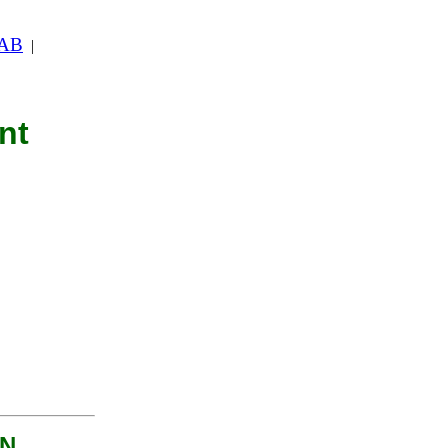
 AB
|
nt
RN