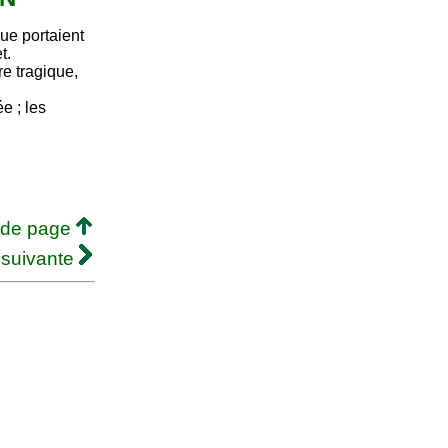
ue portaient
t.
e tragique,
e ; les
 de page
 suivante