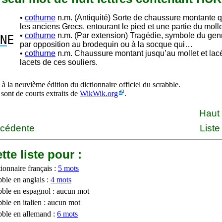
•
cothurne
n.m. (Antiquité) Sorte de chaussure montante q
les anciens Grecs, entourant le pied et une partie du molle
•
cothurne
n.m. (Par extension) Tragédie, symbole du genr
N
E
par opposition au brodequin ou à la socque qui…
•
cothurne
n.m. Chaussure montant jusqu’au mollet et lacé
lacets de ces souliers.
à la neuvième édition du dictionnaire officiel du scrabble.
 sont de courts extraits de
WikWik.org
.
Haut
écédente
Liste
tte liste pour :
ionnaire français :
5 mots
bble en anglais :
4 mots
bble en espagnol : aucun mot
ble en italien : aucun mot
bble en allemand :
6 mots