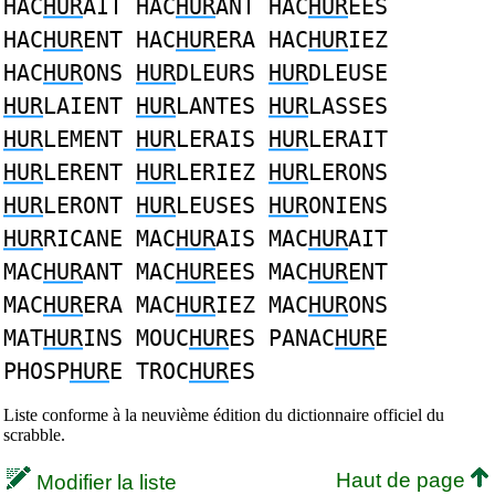
HAC
HUR
AIT HAC
HUR
ANT HAC
HUR
EES
HAC
HUR
ENT HAC
HUR
ERA HAC
HUR
IEZ
HAC
HUR
ONS
HUR
DLEURS
HUR
DLEUSE
HUR
LAIENT
HUR
LANTES
HUR
LASSES
HUR
LEMENT
HUR
LERAIS
HUR
LERAIT
HUR
LERENT
HUR
LERIEZ
HUR
LERONS
HUR
LERONT
HUR
LEUSES
HUR
ONIENS
HUR
RICANE MAC
HUR
AIS MAC
HUR
AIT
MAC
HUR
ANT MAC
HUR
EES MAC
HUR
ENT
MAC
HUR
ERA MAC
HUR
IEZ MAC
HUR
ONS
MAT
HUR
INS MOUC
HUR
ES PANAC
HUR
E
PHOSP
HUR
E TROC
HUR
ES
Liste conforme à la neuvième édition du dictionnaire officiel du
scrabble.
Haut de page
Modifier la liste