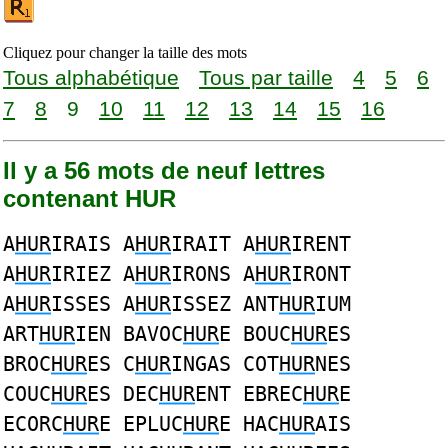
Cliquez pour changer la taille des mots
Tous alphabétique
Tous par taille
4
5
6
7
8
9
10
11
12
13
14
15
16
Il y a 56 mots de neuf lettres
contenant HUR
A
HUR
IRAIS A
HUR
IRAIT A
HUR
IRENT
A
HUR
IRIEZ A
HUR
IRONS A
HUR
IRONT
A
HUR
ISSES A
HUR
ISSEZ ANT
HUR
IUM
ART
HUR
IEN BAVOC
HUR
E BOUC
HUR
ES
BROC
HUR
ES C
HUR
INGAS COT
HUR
NES
COUC
HUR
ES DEC
HUR
ENT EBREC
HUR
E
ECORC
HUR
E EPLUC
HUR
E HAC
HUR
AIS