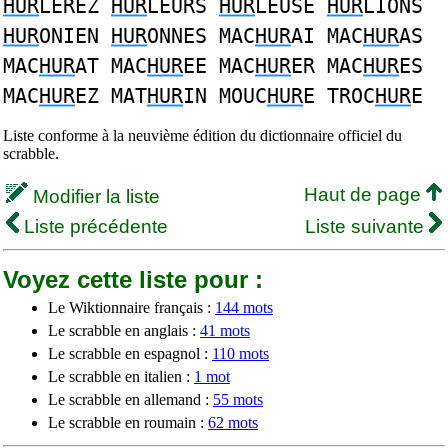
HUR
LEREZ
HUR
LEURS
HUR
LEUSE
HUR
LIONS
HUR
ONIEN
HUR
ONNES MAC
HUR
AI MAC
HUR
AS
MAC
HUR
AT MAC
HUR
EE MAC
HUR
ER MAC
HUR
ES
MAC
HUR
EZ MAT
HUR
IN MOUC
HUR
E TROC
HUR
E
Liste conforme à la neuvième édition du dictionnaire officiel du
scrabble.
Haut de page
Modifier la liste
Liste précédente
Liste suivante
Voyez cette liste pour :
Le Wiktionnaire français :
144 mots
Le scrabble en anglais :
41 mots
Le scrabble en espagnol :
110 mots
Le scrabble en italien :
1 mot
Le scrabble en allemand :
55 mots
Le scrabble en roumain :
62 mots