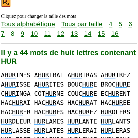
Cliquez pour changer la taille des mots
Tous alphabétique
Tous par taille
4
5
6
7
8
9
10
11
12
13
14
15
16
Il y a 44 mots de huit lettres contenant
HUR
A
HUR
IMES A
HUR
IRAI A
HUR
IRAS A
HUR
IREZ
A
HUR
ISSE A
HUR
ITES BOUC
HUR
E BROC
HUR
E
C
HUR
INGA COT
HUR
NE COUC
HUR
E EC
HUR
ENT
HAC
HUR
AI HAC
HUR
AS HAC
HUR
AT HAC
HUR
EE
HAC
HUR
ER HAC
HUR
ES HAC
HUR
EZ
HUR
DLERS
HUR
DLEUR
HUR
LAMES
HUR
LANTE
HUR
LANTS
HUR
LASSE
HUR
LATES
HUR
LERAI
HUR
LERAS