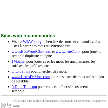
Sites web recommandés
Visitez
WikWik.org
- cherchez des mots et construisez des
listes à partir des mots du Wiktionnaire.
www.BestWordClub.com
et
www.Jette7.com
pour jouer au
scrabble duplicate en ligne.
1Mot.net
pour jouer avec les mots, les anagrammes, les
suffixes, les préfixes, etc.
Ortograf.ws
pour chercher des mots.
www.ListesDeMots.com
pour des listes de mots utiles au jeu
de scrabble.
fr.DupliTop.com
pour vous entraîner sérieusement au
scrabble.
Ce site utilise des cookies informatiques, cliquez pour en
savoir plus
. Politique
vie
privée
.