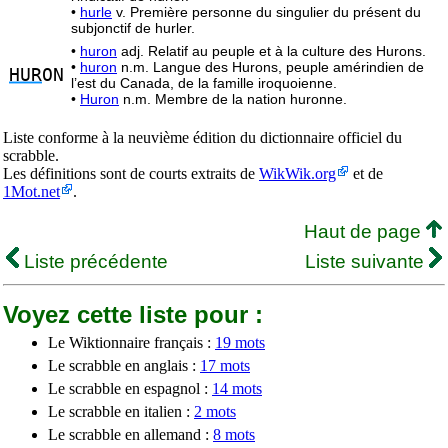
•
hurle
v. Première personne du singulier du présent du
subjonctif de hurler.
•
huron
adj. Relatif au peuple et à la culture des Hurons.
•
huron
n.m. Langue des Hurons, peuple amérindien de
HUR
ON
l’est du Canada, de la famille iroquoienne.
•
Huron
n.m. Membre de la nation huronne.
Liste conforme à la neuvième édition du dictionnaire officiel du
scrabble.
Les définitions sont de courts extraits de
WikWik.org
et de
1Mot.net
.
Haut de page
Liste précédente
Liste suivante
Voyez cette liste pour :
Le Wiktionnaire français :
19 mots
Le scrabble en anglais :
17 mots
Le scrabble en espagnol :
14 mots
Le scrabble en italien :
2 mots
Le scrabble en allemand :
8 mots