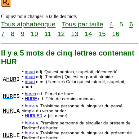
Cliquez pour changer la taille des mots
Tous alphabétique
Tous par taille
4
5
6
7
8
9
10
11
12
13
14
15
16
Il y a 5 mots de cinq lettres contenant
HUR
•
ahuri
adj. Qui est pantois, stupéfait, déconcerté.
•
ahuri
adj. (Familier) Qui est ou paraît stupide.
A
HUR
I
•
ahuri
n.m. (Familier) Celui qui est interdit, stupéfait,
ahuri.
•
hures
n.f. Pluriel de hure.
HUR
ES
•
HURE
n.f. Tête de certains animaux.
•
hurla
v. Troisième personne du singulier du passé
HUR
LA
simple du verbe hurler.
•
HURLER
v. [cj. aimer].
•
hurle
v. Première personne du singulier du présent de
l’indicatif de hurler.
•
hurle
v. Troisième personne du singulier du présent de
HUR
LE
l’indicatif de hurler.