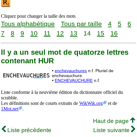
Cliquez pour changer la taille des mots
Tous alphabétique
Tous par taille
4
5
6
7
8
9
10
11
12
13
14
15
16
Il y a un seul mot de quatorze lettres
contenant HUR
•
enchevauchures
n.f. Pluriel de
ENCHEVAUC
HUR
ES
enchevauchure.
•
ENCHEVAUCHURE
n.f.
Liste conforme à la neuvième édition du dictionnaire officiel du
scrabble.
Les définitions sont de courts extraits de
WikWik.org
et de
1Mot.net
.
Haut de page
Liste précédente
Liste suivante