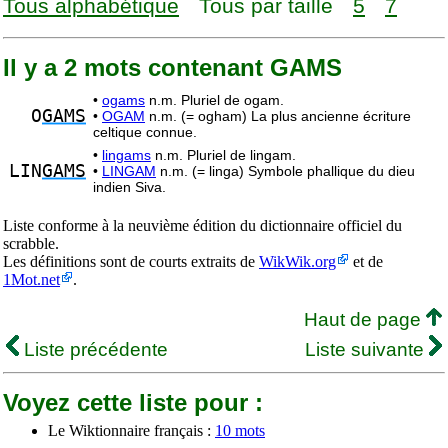
Tous alphabétique
Tous par taille
5
7
Il y a 2 mots contenant GAMS
•
ogams
n.m. Pluriel de ogam.
O
GAMS
•
OGAM
n.m. (= ogham) La plus ancienne écriture
celtique connue.
•
lingams
n.m. Pluriel de lingam.
LIN
GAMS
•
LINGAM
n.m. (= linga) Symbole phallique du dieu
indien Siva.
Liste conforme à la neuvième édition du dictionnaire officiel du
scrabble.
Les définitions sont de courts extraits de
WikWik.org
et de
1Mot.net
.
Haut de page
Liste précédente
Liste suivante
Voyez cette liste pour :
Le Wiktionnaire français :
10 mots