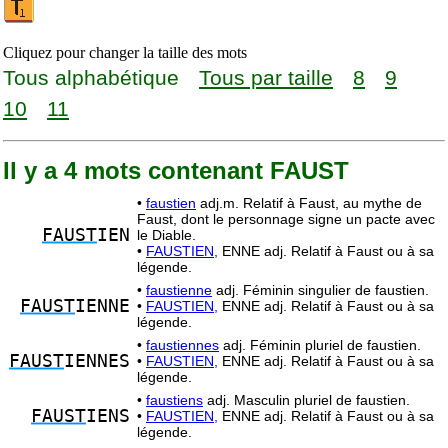
Cliquez pour changer la taille des mots
Tous alphabétique
Tous par taille
8
9
10
11
Il y a 4 mots contenant FAUST
•
faustien
adj.m. Relatif à Faust, au mythe de
Faust, dont le personnage signe un pacte avec
FAUST
IEN
le Diable.
•
FAUSTIEN,
ENNE adj. Relatif à Faust ou à sa
légende.
•
faustienne
adj. Féminin singulier de faustien.
FAUST
IENNE
•
FAUSTIEN,
ENNE adj. Relatif à Faust ou à sa
légende.
•
faustiennes
adj. Féminin pluriel de faustien.
FAUST
IENNES
•
FAUSTIEN,
ENNE adj. Relatif à Faust ou à sa
légende.
•
faustiens
adj. Masculin pluriel de faustien.
FAUST
IENS
•
FAUSTIEN,
ENNE adj. Relatif à Faust ou à sa
légende.