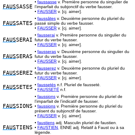
•
faussasse
v. Première personne du singulier de
FAUS
SASSE
l’imparfait du subjonctif du verbe fausser.
•
FAUSSER
v. [cj. aimer].
•
faussâtes
v. Deuxième personne du pluriel du
FAUS
SATES
passé simple du verbe fausser.
•
FAUSSER
v. [cj. aimer].
•
fausserai
v. Première personne du singulier du
FAUS
SERAI
futur du verbe fausser.
•
FAUSSER
v. [cj. aimer].
•
fausseras
v. Deuxième personne du singulier du
FAUS
SERAS
futur du verbe fausser.
•
FAUSSER
v. [cj. aimer].
•
fausserez
v. Deuxième personne du pluriel du
FAUS
SEREZ
futur du verbe fausser.
•
FAUSSER
v. [cj. aimer].
•
faussetés
n.f. Pluriel de fausseté.
FAUS
SETES
•
FAUSSETÉ
n.f.
•
faussions
v. Première personne du pluriel de
l’imparfait de l’indicatif de fausser.
FAUS
SIONS
•
faussions
v. Première personne du pluriel du
présent du subjonctif de fausser.
•
FAUSSER
v. [cj. aimer].
•
faustiens
adj. Masculin pluriel de faustien.
FAUS
TIENS
•
FAUSTIEN,
ENNE adj. Relatif à Faust ou à sa
légende.