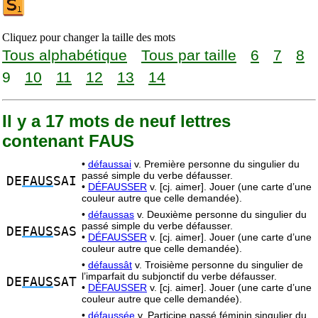
Cliquez pour changer la taille des mots
Tous alphabétique
Tous par taille
6
7
8
9
10
11
12
13
14
Il y a 17 mots de neuf lettres
contenant FAUS
•
défaussai
v. Première personne du singulier du
passé simple du verbe défausser.
DE
FAUS
SAI
•
DÉFAUSSER
v. [cj. aimer]. Jouer (une carte d’une
couleur autre que celle demandée).
•
défaussas
v. Deuxième personne du singulier du
passé simple du verbe défausser.
DE
FAUS
SAS
•
DÉFAUSSER
v. [cj. aimer]. Jouer (une carte d’une
couleur autre que celle demandée).
•
défaussât
v. Troisième personne du singulier de
l’imparfait du subjonctif du verbe défausser.
DE
FAUS
SAT
•
DÉFAUSSER
v. [cj. aimer]. Jouer (une carte d’une
couleur autre que celle demandée).
•
défaussée
v. Participe passé féminin singulier du