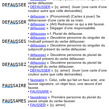
verbe défausser.
DE
FAUS
SEE
•
DÉFAUSSER
v. [cj. aimer]. Jouer (une carte d’une
couleur autre que celle demandée).
•
défausser
v. (Pronominal) (Cartes à jouer) Se
débarrasser d’une carte de sa main.
DE
FAUS
SER
•
défausser
v. (Art) Redresser ce qui a été faussé.
•
défausser
v. Dégager d’une responsabilité.
•
défausses
n.f. Pluriel de défausse.
•
défausses
v. Deuxième personne du singulier de
DE
FAUS
SES
l’indicatif présent du verbe défausser.
•
défausses
v. Deuxième personne du singulier du
subjonctif présent du verbe défausser.
•
défaussez
v. Deuxième personne du pluriel de
l’indicatif présent du verbe défausser.
•
défaussez
v. Deuxième personne du pluriel de
DE
FAUS
SEZ
l’impératif du verbe défausser.
•
DÉFAUSSER
v. [cj. aimer]. Jouer (une carte d’une
couleur autre que celle demandée).
•
faussaire
n. Celui, celle qui fait un faux acte, une
fausse signature, un objet faux, une œuvre d’art
FAUS
SAIRE
fausse.
•
FAUSSAIRE
n.
•
faussâmes
v. Première personne du pluriel du
FAUS
SAMES
passé simple du verbe fausser.
•
FAUSSER
v. [cj. aimer].