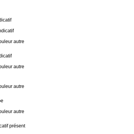
icatif
dicatif
ouleur autre
icatif
ouleur autre
ouleur autre
be
ouleur autre
catif présent