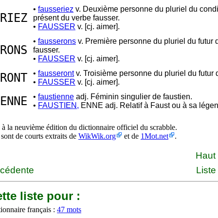
•
fausseriez
v. Deuxième personne du pluriel du condi
RIEZ
présent du verbe fausser.
•
FAUSSER
v. [cj. aimer].
•
fausserons
v. Première personne du pluriel du futur 
RONS
fausser.
•
FAUSSER
v. [cj. aimer].
•
fausseront
v. Troisième personne du pluriel du futur 
RONT
•
FAUSSER
v. [cj. aimer].
•
faustienne
adj. Féminin singulier de faustien.
ENNE
•
FAUSTIEN,
ENNE adj. Relatif à Faust ou à sa lége
à la neuvième édition du dictionnaire officiel du scrabble.
 sont de courts extraits de
WikWik.org
et de
1Mot.net
.
Haut
écédente
Liste
tte liste pour :
ionnaire français :
47 mots