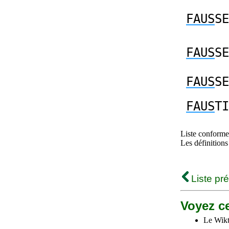
FAUS
SE
FAUS
SE
FAUS
SE
FAUS
TI
Liste conforme 
Les définitions
Liste pr
Voyez ce
Le Wikt