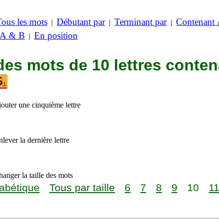
Tous les mots
Débutant par
Terminant par
Contenant
|
|
|
 A & B
En position
|
des mots de 10 lettres conte
jouter une cinquième lettre
lever la dernière lettre
anger la taille des mots
abétique
Tous par taille
6
7
8
9
10
1