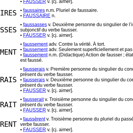
•
FAUSSER
v. [cj. aimer].
•
faussaires
n.m. Pluriel de faussaire.
IRES
•
FAUSSAIRE
n.
•
faussasses
v. Deuxième personne du singulier de l’i
SSES
subjonctif du verbe fausser.
•
FAUSSER
v. [cj. aimer].
•
faussement
adv. Contre la vérité. À tort.
•
faussement
adv. Seulement superficiellement et pas
MENT
•
faussement
n.m. (Didactique) Action de fausser ; éta
est faussé.
•
fausserais
v. Première personne du singulier du con
présent du verbe fausser.
RAIS
•
fausserais
v. Deuxième personne du singulier du con
présent du verbe fausser.
•
FAUSSER
v. [cj. aimer].
•
fausserait
v. Troisième personne du singulier du con
RAIT
présent du verbe fausser.
•
FAUSSER
v. [cj. aimer].
•
faussèrent
v. Troisième personne du pluriel du pass
RENT
verbe fausser.
•
FAUSSER
v. [cj. aimer].