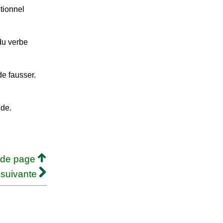
tionnel
du verbe
de fausser.
nde.
 de page
 suivante