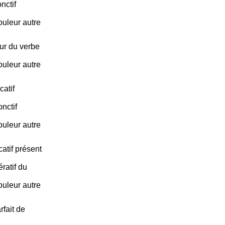
nctif
ouleur autre
tur du verbe
ouleur autre
catif
nctif
ouleur autre
catif présent
ratif du
ouleur autre
rfait de