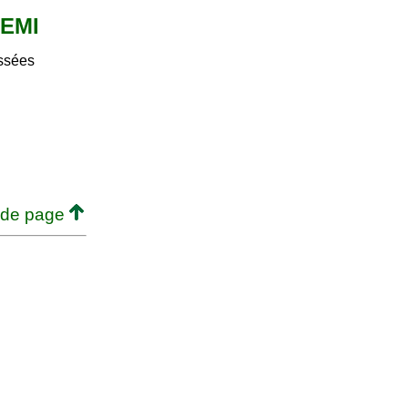
DEMI
ssées
.
 de page