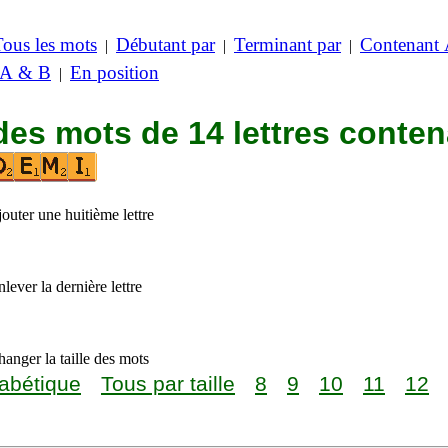
Tous les mots
Débutant par
Terminant par
Contenant
|
|
|
 A & B
En position
|
des mots de 14 lettres conte
outer une huitième lettre
lever la dernière lettre
anger la taille des mots
abétique
Tous par taille
8
9
10
11
12