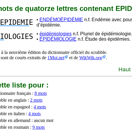
 mots de quatorze lettres contenant EPI
•
ENDÉMOÉPIDÉMIE
n.f. Endémie avec pou
EPIDEMI
E
d’épidémie.
•
épidémiologies
n.f. Pluriel de épidémiologie
I
OLOGIES
•
ÉPIDÉMIOLOGIE
n.f. Étude des épidémies.
à la neuvième édition du dictionnaire officiel du scrabble.
 sont de courts extraits de
1Mot.net
et de
WikWik.org
.
Haut
tte liste pour :
ionnaire français :
8 mots
bble en anglais :
2 mots
bble en espagnol :
4 mots
ble en italien :
4 mots
bble en allemand : aucun mot
bble en roumain :
9 mots