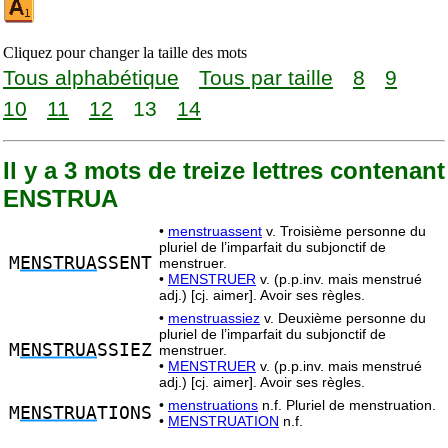
Cliquez pour changer la taille des mots
Tous alphabétique
Tous par taille
8
9
10
11
12
13
14
Il y a 3 mots de treize lettres contenant
ENSTRUA
•
menstruassent
v. Troisième personne du
pluriel de l’imparfait du subjonctif de
M
ENSTRUA
SSENT
menstruer.
•
MENSTRUER
v. (p.p.inv. mais menstrué
adj.) [cj. aimer]. Avoir ses règles.
•
menstruassiez
v. Deuxième personne du
pluriel de l’imparfait du subjonctif de
M
ENSTRUA
SSIEZ
menstruer.
•
MENSTRUER
v. (p.p.inv. mais menstrué
adj.) [cj. aimer]. Avoir ses règles.
•
menstruations
n.f. Pluriel de menstruation.
M
ENSTRUA
TIONS
•
MENSTRUATION
n.f.