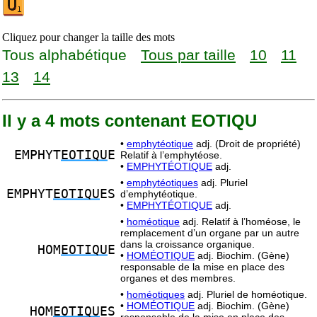
Cliquez pour changer la taille des mots
Tous alphabétique
Tous par taille
10
11
13
14
Il y a 4 mots contenant EOTIQU
•
emphytéotique
adj. (Droit de propriété)
EMPHYT
EOTIQU
E
Relatif à l’emphytéose.
•
EMPHYTÉOTIQUE
adj.
•
emphytéotiques
adj. Pluriel
EMPHYT
EOTIQU
ES
d’emphytéotique.
•
EMPHYTÉOTIQUE
adj.
•
homéotique
adj. Relatif à l’homéose, le
remplacement d’un organe par un autre
dans la croissance organique.
HOM
EOTIQU
E
•
HOMÉOTIQUE
adj. Biochim. (Gène)
responsable de la mise en place des
organes et des membres.
•
homéotiques
adj. Pluriel de homéotique.
•
HOMÉOTIQUE
adj. Biochim. (Gène)
HOM
EOTIQU
ES