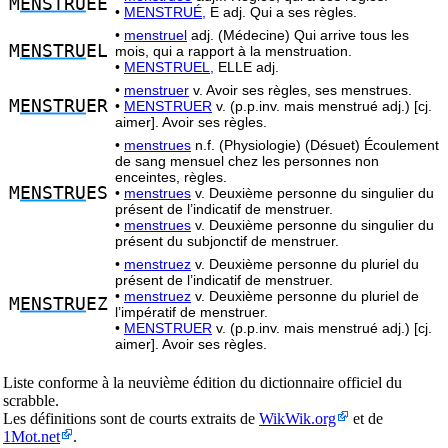
M
ENSTRU
EE
•
MENSTRUÉ,
E adj. Qui a ses règles.
•
menstruel
adj. (Médecine) Qui arrive tous les
M
ENSTRU
EL
mois, qui a rapport à la menstruation.
•
MENSTRUEL,
ELLE adj.
•
menstruer
v. Avoir ses règles, ses menstrues.
M
ENSTRU
ER
•
MENSTRUER
v. (p.p.inv. mais menstrué adj.) [cj.
aimer]. Avoir ses règles.
•
menstrues
n.f. (Physiologie) (Désuet) Écoulement
de sang mensuel chez les personnes non
enceintes, règles.
M
ENSTRU
ES
•
menstrues
v. Deuxième personne du singulier du
présent de l’indicatif de menstruer.
•
menstrues
v. Deuxième personne du singulier du
présent du subjonctif de menstruer.
•
menstruez
v. Deuxième personne du pluriel du
présent de l’indicatif de menstruer.
•
menstruez
v. Deuxième personne du pluriel de
M
ENSTRU
EZ
l’impératif de menstruer.
•
MENSTRUER
v. (p.p.inv. mais menstrué adj.) [cj.
aimer]. Avoir ses règles.
Liste conforme à la neuvième édition du dictionnaire officiel du
scrabble.
Les définitions sont de courts extraits de
WikWik.org
et de
1Mot.net
.