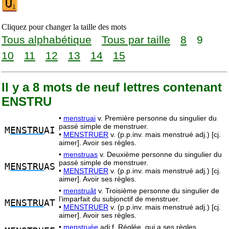
Cliquez pour changer la taille des mots
Tous alphabétique
Tous par taille
8
9
10
11
12
13
14
15
Il y a 8 mots de neuf lettres contenant
ENSTRU
•
menstruai
v. Première personne du singulier du
passé simple de menstruer.
M
ENSTRU
AI
•
MENSTRUER
v. (p.p.inv. mais menstrué adj.) [cj.
aimer]. Avoir ses règles.
•
menstruas
v. Deuxième personne du singulier du
passé simple de menstruer.
M
ENSTRU
AS
•
MENSTRUER
v. (p.p.inv. mais menstrué adj.) [cj.
aimer]. Avoir ses règles.
•
menstruât
v. Troisième personne du singulier de
l’imparfait du subjonctif de menstruer.
M
ENSTRU
AT
•
MENSTRUER
v. (p.p.inv. mais menstrué adj.) [cj.
aimer]. Avoir ses règles.
•
menstruée
adj.f. Réglée, qui a ses règles.