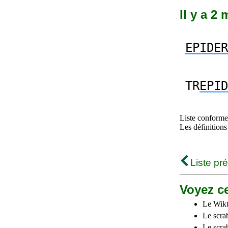
Il y a 2
EPIDER
TR
EPID
Liste conforme 
Les définitions
Liste pr
Voyez ce
Le Wikt
Le scra
Le scra