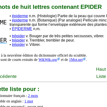
 mots de huit lettres contenant EPIDER
•
épiderme
n.m. (Histologie) Partie de la peau qui couvre 
•
épiderme
n.m. (Botanique) (Par analogie) Pellicule minc
ME
transparente qui forme l’enveloppe extérieure des plant
•
ÉPIDERME
n.m.
•
trépider
v. Bouger par de très petites secousses, vibrer.
ER
•
trépider
v. Trembler, trembler de peur.
•
trépider
v. Vibrer.
à la neuvième édition du dictionnaire officiel du scrabble.
 sont de courts extraits de
WikWik.org
et de
1Mot.net
.
Haut
écédente
Liste
tte liste pour :
ionnaire français :
2 mots
bble en anglais :
1 mot
bble en espagnol : aucun mot