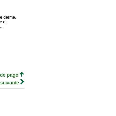
le derme.
e et
es…
 de page
 suivante