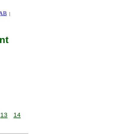
 AB
|
nt
13
14