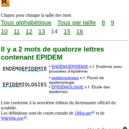
Cliquez pour changer la taille des mots
Tous alphabétique
Tous par taille
8
9
10
11
12
13
14
15
16
Il y a 2 mots de quatorze lettres
contenant EPIDEM
•
ENDÉMOÉPIDÉMIE
n.f. Endémie avec
ENDEMO
EPIDEM
IE
poussées d’épidémie.
•
épidémiologies
n.f. Pluriel de
épidémiologie.
EPIDEM
IOLOGIES
•
ÉPIDÉMIOLOGIE
n.f. Étude des
épidémies.
Liste conforme à la neuvième édition du dictionnaire officiel du
scrabble.
Les définitions sont de courts extraits de
1Mot.net
et de
WikWik.org
.