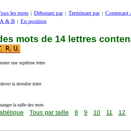
Tous les mots
Débutant par
Terminant par
Contenant
|
|
|
 A & B
En position
|
des mots de 14 lettres conte
outer une septième lettre
lever la dernière lettre
anger la taille des mots
abétique
Tous par taille
8
9
10
11
12