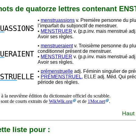
 mots de quatorze lettres contenant EN
•
menstruassions
v. Première personne du plu
l’imparfait du subjonctif de menstruer.
U
ASSIONS
•
MENSTRUER
v. (p.p.inv. mais menstrué adj.)
Avoir ses règles.
•
menstrueraient
v. Troisième personne du plu
conditionnel présent de menstruer.
U
ERAIENT
•
MENSTRUER
v. (p.p.inv. mais menstrué adj.)
Avoir ses règles.
•
prémenstruelle
adj. Féminin singulier de pr
STRU
ELLE
•
PRÉMENSTRUEL,
ELLE adj. Méd. Qui pré
période des règles.
à la neuvième édition du dictionnaire officiel du scrabble.
 sont de courts extraits de
WikWik.org
et de
1Mot.net
.
Haut
tte liste pour :