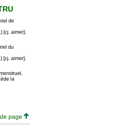
STRU
riel de
 [cj. aimer].
riel du
 [cj. aimer].
émenstruel.
cède la
 de page