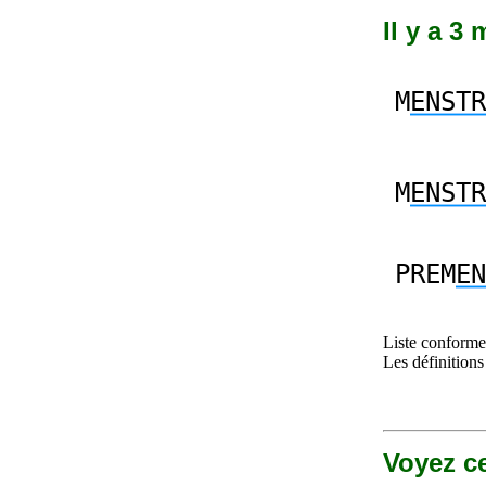
Il y a 3
M
ENSTR
M
ENSTR
PREM
EN
Liste conforme 
Les définitions
Voyez ce