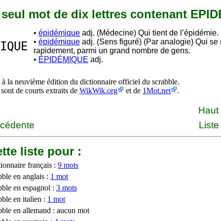
n seul mot de dix lettres contenant EPI
•
épidémique
adj. (Médecine) Qui tient de l’épidémie.
•
épidémique
adj. (Sens figuré) (Par analogie) Qui se
IQUE
rapidement, parmi un grand nombre de gens.
•
ÉPIDÉMIQUE
adj.
à la neuvième édition du dictionnaire officiel du scrabble.
 sont de courts extraits de
WikWik.org
et de
1Mot.net
.
Haut
écédente
Liste
tte liste pour :
ionnaire français :
9 mots
bble en anglais :
1 mot
bble en espagnol :
3 mots
ble en italien :
1 mot
bble en allemand : aucun mot