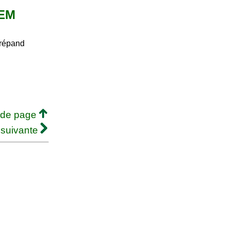
DEM
 répand
 de page
 suivante