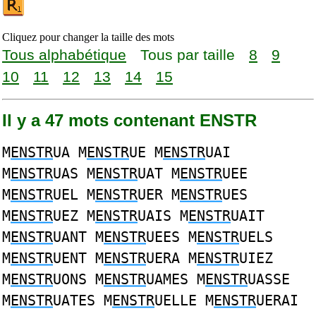
Cliquez pour changer la taille des mots
Tous alphabétique
Tous par taille
8
9
10
11
12
13
14
15
Il y a 47 mots contenant ENSTR
M
ENSTR
UA M
ENSTR
UE M
ENSTR
UAI
M
ENSTR
UAS M
ENSTR
UAT M
ENSTR
UEE
M
ENSTR
UEL M
ENSTR
UER M
ENSTR
UES
M
ENSTR
UEZ M
ENSTR
UAIS M
ENSTR
UAIT
M
ENSTR
UANT M
ENSTR
UEES M
ENSTR
UELS
M
ENSTR
UENT M
ENSTR
UERA M
ENSTR
UIEZ
M
ENSTR
UONS M
ENSTR
UAMES M
ENSTR
UASSE
M
ENSTR
UATES M
ENSTR
UELLE M
ENSTR
UERAI