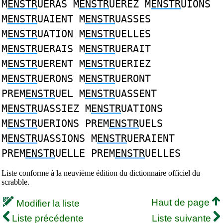
M
ENSTR
UERAS M
ENSTR
UEREZ M
ENSTR
UIONS
M
ENSTR
UAIENT M
ENSTR
UASSES
M
ENSTR
UATION M
ENSTR
UELLES
M
ENSTR
UERAIS M
ENSTR
UERAIT
M
ENSTR
UERENT M
ENSTR
UERIEZ
M
ENSTR
UERONS M
ENSTR
UERONT
PREM
ENSTR
UEL M
ENSTR
UASSENT
M
ENSTR
UASSIEZ M
ENSTR
UATIONS
M
ENSTR
UERIONS PREM
ENSTR
UELS
M
ENSTR
UASSIONS M
ENSTR
UERAIENT
PREM
ENSTR
UELLE PREM
ENSTR
UELLES
Liste conforme à la neuvième édition du dictionnaire officiel du
scrabble.
Haut de page
Modifier la liste
Liste précédente
Liste suivante