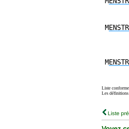
M
ENSTR
M
ENSTR
M
ENSTR
Liste conforme 
Les définitions
Liste pr
Voyez ce