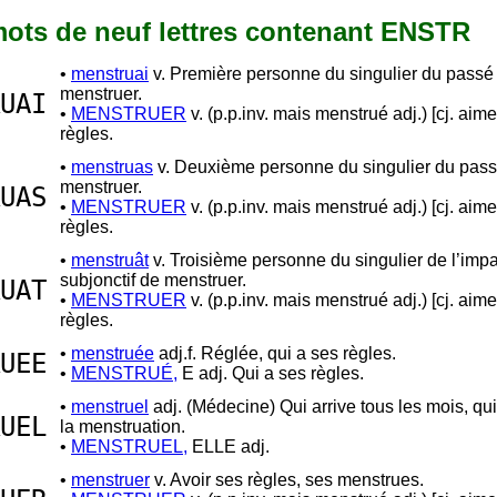
 mots de neuf lettres contenant ENSTR
•
menstruai
v. Première personne du singulier du passé
menstruer.
UAI
•
MENSTRUER
v. (p.p.inv. mais menstrué adj.) [cj. aime
règles.
•
menstruas
v. Deuxième personne du singulier du pass
menstruer.
UAS
•
MENSTRUER
v. (p.p.inv. mais menstrué adj.) [cj. aime
règles.
•
menstruât
v. Troisième personne du singulier de l’impa
subjonctif de menstruer.
UAT
•
MENSTRUER
v. (p.p.inv. mais menstrué adj.) [cj. aime
règles.
•
menstruée
adj.f. Réglée, qui a ses règles.
UEE
•
MENSTRUÉ,
E adj. Qui a ses règles.
•
menstruel
adj. (Médecine) Qui arrive tous les mois, qui
UEL
la menstruation.
•
MENSTRUEL,
ELLE adj.
•
menstruer
v. Avoir ses règles, ses menstrues.