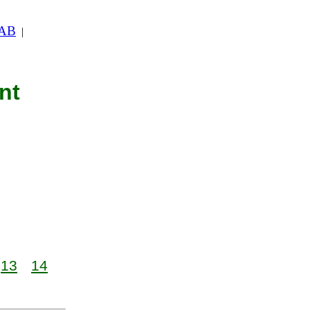
 AB
|
nt
13
14