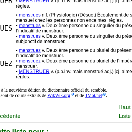
UER
•
MENSTRUER
v. (p.p.inv. mais menstrué adj.) [cj. aime
règles.
•
menstrues
n.f. (Physiologie) (Désuet) Écoulement de 
mensuel chez les personnes non enceintes, règles.
•
menstrues
v. Deuxième personne du singulier du prés
UES
l’indicatif de menstruer.
•
menstrues
v. Deuxième personne du singulier du prés
subjonctif de menstruer.
•
menstruez
v. Deuxième personne du pluriel du présen
l’indicatif de menstruer.
•
menstruez
v. Deuxième personne du pluriel de l’impéra
UEZ
menstruer.
•
MENSTRUER
v. (p.p.inv. mais menstrué adj.) [cj. aime
règles.
à la neuvième édition du dictionnaire officiel du scrabble.
 sont de courts extraits de
WikWik.org
et de
1Mot.net
.
Haut
écédente
Liste
tte liste pour :