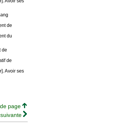
r]. Avoir ses
sang
ent de
ent du
t de
tif de
r]. Avoir ses
 de page
 suivante