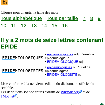
Cliquez pour changer la taille des mots
Tous alphabétique
Tous par taille
7
8
9
10
11
12
13
14
15
16
Il y a 2 mots de seize lettres contenant
EPIDE
•
épidémiologiques
adj. Pluriel de
EPIDE
MIOLOGIQUES
épidémiologique.
•
ÉPIDÉMIOLOGIQUE
adj.
•
épidémiologistes
n. Pluriel de
EPIDE
MIOLOGISTES
épidémiologiste.
•
ÉPIDÉMIOLOGISTE
n.
Liste conforme à la neuvième édition du dictionnaire officiel du
scrabble.
Les définitions sont de courts extraits de
WikWik.org
et de
1Mot.net
.