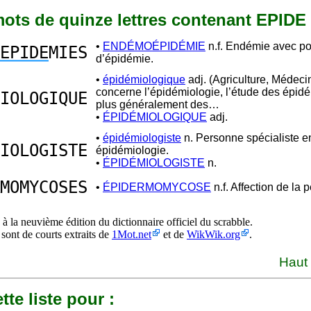
 mots de quinze lettres contenant EPIDE
•
ENDÉMOÉPIDÉMIE
n.f. Endémie avec p
EPIDE
MIES
d’épidémie.
•
épidémiologique
adj. (Agriculture, Médeci
concerne l’épidémiologie, l’étude des épid
IOLOGIQUE
plus généralement des…
•
ÉPIDÉMIOLOGIQUE
adj.
•
épidémiologiste
n. Personne spécialiste e
IOLOGISTE
épidémiologie.
•
ÉPIDÉMIOLOGISTE
n.
MOMYCOSES
•
ÉPIDERMOMYCOSE
n.f. Affection de la 
à la neuvième édition du dictionnaire officiel du scrabble.
 sont de courts extraits de
1Mot.net
et de
WikWik.org
.
Haut
tte liste pour :