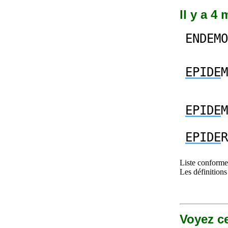
Il y a 4
ENDEMO
EPIDE
M
EPIDE
M
EPIDE
R
Liste conforme 
Les définitions
Voyez ce