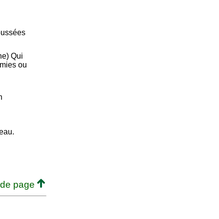
oussées
ne) Qui
émies ou
n
peau.
 de page