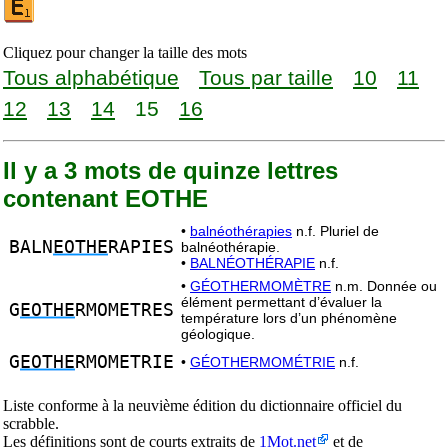
Cliquez pour changer la taille des mots
Tous alphabétique
Tous par taille
10
11
12
13
14
15
16
Il y a 3 mots de quinze lettres
contenant EOTHE
•
balnéothérapies
n.f. Pluriel de
BALN
EOTHE
RAPIES
balnéothérapie.
•
BALNÉOTHÉRAPIE
n.f.
•
GÉOTHERMOMÈTRE
n.m. Donnée ou
élément permettant d’évaluer la
G
EOTHE
RMOMETRES
température lors d’un phénomène
géologique.
G
EOTHE
RMOMETRIE
•
GÉOTHERMOMÉTRIE
n.f.
Liste conforme à la neuvième édition du dictionnaire officiel du
scrabble.
Les définitions sont de courts extraits de
1Mot.net
et de