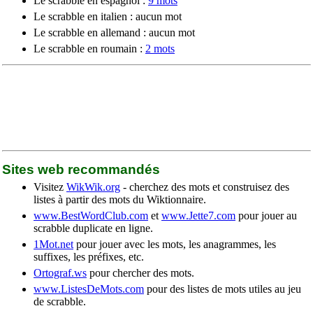
Le scrabble en espagnol :
9 mots
Le scrabble en italien : aucun mot
Le scrabble en allemand : aucun mot
Le scrabble en roumain :
2 mots
Sites web recommandés
Visitez
WikWik.org
- cherchez des mots et construisez des
listes à partir des mots du Wiktionnaire.
www.BestWordClub.com
et
www.Jette7.com
pour jouer au
scrabble duplicate en ligne.
1Mot.net
pour jouer avec les mots, les anagrammes, les
suffixes, les préfixes, etc.
Ortograf.ws
pour chercher des mots.
www.ListesDeMots.com
pour des listes de mots utiles au jeu
de scrabble.