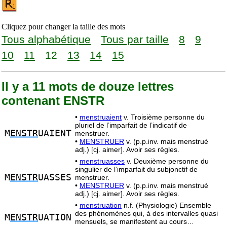
Cliquez pour changer la taille des mots
Tous alphabétique
Tous par taille
8
9
10
11
12
13
14
15
Il y a 11 mots de douze lettres
contenant ENSTR
•
menstruaient
v. Troisième personne du
pluriel de l’imparfait de l’indicatif de
M
ENSTR
UAIENT
menstruer.
•
MENSTRUER
v. (p.p.inv. mais menstrué
adj.) [cj. aimer]. Avoir ses règles.
•
menstruasses
v. Deuxième personne du
singulier de l’imparfait du subjonctif de
M
ENSTR
UASSES
menstruer.
•
MENSTRUER
v. (p.p.inv. mais menstrué
adj.) [cj. aimer]. Avoir ses règles.
•
menstruation
n.f. (Physiologie) Ensemble
des phénomènes qui, à des intervalles quasi
M
ENSTR
UATION
mensuels, se manifestent au cours…