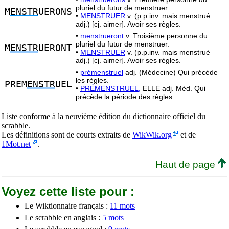
pluriel du futur de menstruer.
M
ENSTR
UERONS
•
MENSTRUER
v. (p.p.inv. mais menstrué
adj.) [cj. aimer]. Avoir ses règles.
•
menstrueront
v. Troisième personne du
pluriel du futur de menstruer.
M
ENSTR
UERONT
•
MENSTRUER
v. (p.p.inv. mais menstrué
adj.) [cj. aimer]. Avoir ses règles.
•
prémenstruel
adj. (Médecine) Qui précède
les règles.
PREM
ENSTR
UEL
•
PRÉMENSTRUEL,
ELLE adj. Méd. Qui
précède la période des règles.
Liste conforme à la neuvième édition du dictionnaire officiel du
scrabble.
Les définitions sont de courts extraits de
WikWik.org
et de
1Mot.net
.
Haut de page
Voyez cette liste pour :
Le Wiktionnaire français :
11 mots
Le scrabble en anglais :
5 mots