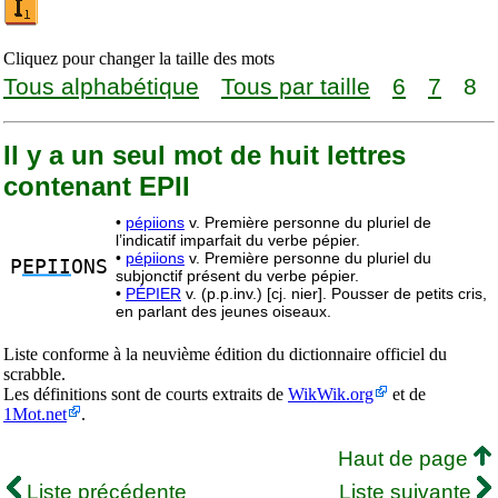
Cliquez pour changer la taille des mots
Tous alphabétique
Tous par taille
6
7
8
Il y a un seul mot de huit lettres
contenant EPII
•
pépiions
v. Première personne du pluriel de
l’indicatif imparfait du verbe pépier.
•
pépiions
v. Première personne du pluriel du
P
EPII
ONS
subjonctif présent du verbe pépier.
•
PÉPIER
v. (p.p.inv.) [cj. nier]. Pousser de petits cris,
en parlant des jeunes oiseaux.
Liste conforme à la neuvième édition du dictionnaire officiel du
scrabble.
Les définitions sont de courts extraits de
WikWik.org
et de
1Mot.net
.
Haut de page
Liste précédente
Liste suivante