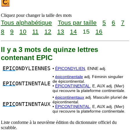
Cliquez pour changer la taille des mots
Tous alphabétique
Tous par taille
5
6
7
8
9
10
11
12
13
14
15
16
Il y a 3 mots de quinze lettres
contenant EPIC
EPIC
ONDYLIENNES
•
ÉPICONDYLIEN,
ENNE adj.
•
épicontinentale
adj. Féminin singulier
de épicontinental.
EPIC
ONTINENTALE
•
ÉPICONTINENTAL,
E, AUX adj. (Mer)
qui recouvre la plateforme continentale.
•
épicontinentaux
adj. Masculin pluriel de
épicontinental.
EPIC
ONTINENTAUX
•
ÉPICONTINENTAL,
E, AUX adj. (Mer)
qui recouvre la plateforme continentale.
Liste conforme à la neuvième édition du dictionnaire officiel du
scrabble.