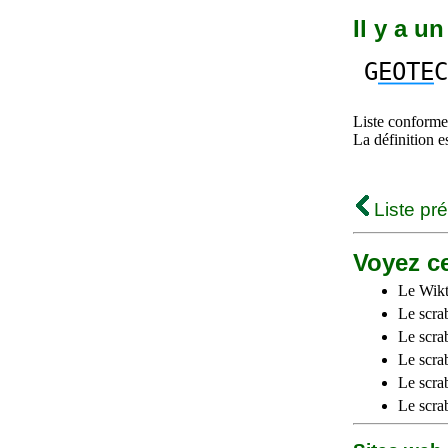
Il y a u
G
EOTE
C
Liste conforme 
La définition e
Liste pr
Voyez ce
Le Wikt
Le scra
Le scra
Le scrab
Le scra
Le scra