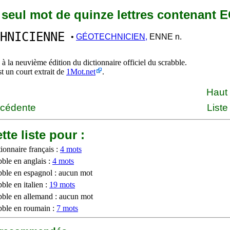
n seul mot de quinze lettres contenant 
HNICIENNE
•
GÉOTECHNICIEN,
ENNE n.
à la neuvième édition du dictionnaire officiel du scrabble.
st un court extrait de
1Mot.net
.
Haut
écédente
Liste
tte liste pour :
ionnaire français :
4 mots
bble en anglais :
4 mots
bble en espagnol : aucun mot
ble en italien :
19 mots
bble en allemand : aucun mot
bble en roumain :
7 mots