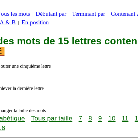
Tous les mots
Débutant par
Terminant par
Contenant
|
|
|
 A & B
En position
|
des mots de 15 lettres conte
jouter une cinquième lettre
lever la dernière lettre
anger la taille des mots
abétique
Tous par taille
7
8
9
10
11
16