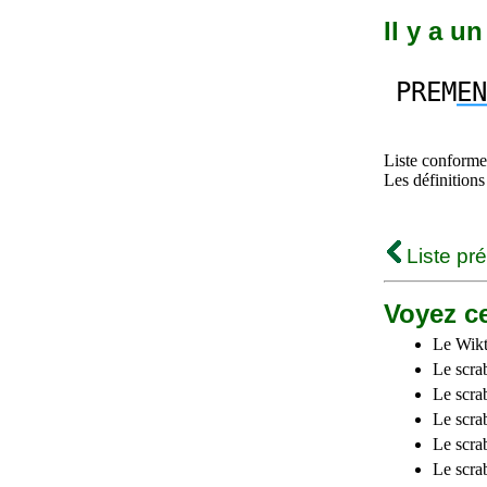
Il y a u
PREM
EN
Liste conforme 
Les définitions
Liste pr
Voyez ce
Le Wikt
Le scra
Le scra
Le scrab
Le scra
Le scra