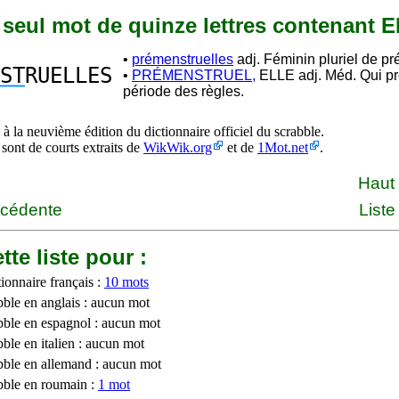
n seul mot de quinze lettres contenant 
•
prémenstruelles
adj. Féminin pluriel de pr
ST
RUELLES
•
PRÉMENSTRUEL,
ELLE adj. Méd. Qui pr
période des règles.
à la neuvième édition du dictionnaire officiel du scrabble.
 sont de courts extraits de
WikWik.org
et de
1Mot.net
.
Haut
écédente
Liste
tte liste pour :
ionnaire français :
10 mots
bble en anglais : aucun mot
bble en espagnol : aucun mot
ble en italien : aucun mot
bble en allemand : aucun mot
bble en roumain :
1 mot