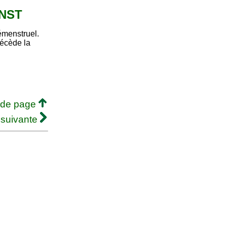
ENST
émenstruel.
écède la
 de page
 suivante