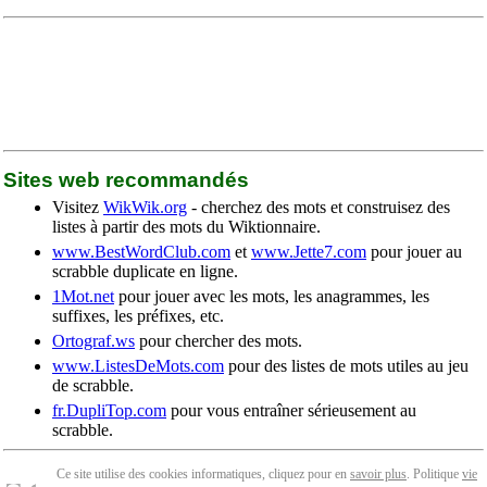
Sites web recommandés
Visitez
WikWik.org
- cherchez des mots et construisez des
listes à partir des mots du Wiktionnaire.
www.BestWordClub.com
et
www.Jette7.com
pour jouer au
scrabble duplicate en ligne.
1Mot.net
pour jouer avec les mots, les anagrammes, les
suffixes, les préfixes, etc.
Ortograf.ws
pour chercher des mots.
www.ListesDeMots.com
pour des listes de mots utiles au jeu
de scrabble.
fr.DupliTop.com
pour vous entraîner sérieusement au
scrabble.
Ce site utilise des cookies informatiques, cliquez pour en
savoir plus
. Politique
vie