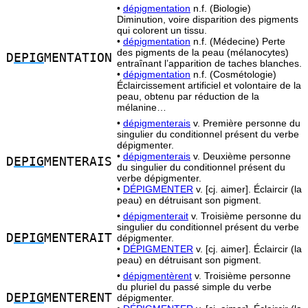
•
dépigmentation
n.f. (Biologie)
Diminution, voire disparition des pigments
qui colorent un tissu.
•
dépigmentation
n.f. (Médecine) Perte
des pigments de la peau (mélanocytes)
D
EPIG
MENTATION
entraînant l’apparition de taches blanches.
•
dépigmentation
n.f. (Cosmétologie)
Éclaircissement artificiel et volontaire de la
peau, obtenu par réduction de la
mélanine…
•
dépigmenterais
v. Première personne du
singulier du conditionnel présent du verbe
dépigmenter.
•
dépigmenterais
v. Deuxième personne
D
EPIG
MENTERAIS
du singulier du conditionnel présent du
verbe dépigmenter.
•
DÉPIGMENTER
v. [cj. aimer]. Éclaircir (la
peau) en détruisant son pigment.
•
dépigmenterait
v. Troisième personne du
singulier du conditionnel présent du verbe
D
EPIG
MENTERAIT
dépigmenter.
•
DÉPIGMENTER
v. [cj. aimer]. Éclaircir (la
peau) en détruisant son pigment.
•
dépigmentèrent
v. Troisième personne
du pluriel du passé simple du verbe
D
EPIG
MENTERENT
dépigmenter.