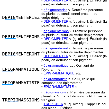
•
DÉPIGMENTER
v. [cj. aimer]. Éclaircir (la
peau) en détruisant son pigment.
•
dépigmenteriez
v. Deuxième personne
du pluriel du conditionnel présent du
D
EPIG
MENTERIEZ
verbe dépigmenter.
•
DÉPIGMENTER
v. [cj. aimer]. Éclaircir (la
peau) en détruisant son pigment.
•
dépigmenterons
v. Première personne
du pluriel du futur du verbe dépigmenter.
D
EPIG
MENTERONS
•
DÉPIGMENTER
v. [cj. aimer]. Éclaircir (la
peau) en détruisant son pigment.
•
dépigmenteront
v. Troisième personne
du pluriel du futur du verbe dépigmenter.
D
EPIG
MENTERONT
•
DÉPIGMENTER
v. [cj. aimer]. Éclaircir (la
peau) en détruisant son pigment.
•
épigrammatique
adj. Qui tient de
EPIG
RAMMATIQUE
l’épigramme.
•
ÉPIGRAMMATIQUE
adj.
•
épigrammatiste
n. Celui, celle qui
EPIG
RAMMATISTE
compose des épigrammes.
•
ÉPIGRAMMATISTE
n.
•
trépignassions
v. Première personne du
pluriel de l’imparfait du subjonctif du verbe
TR
EPIG
NASSIONS
trépigner.
•
TRÉPIGNER
v. [cj. aimer]. Frapper le sol
des pieds. - Piétiner.