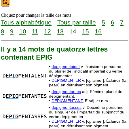
Cliquez pour changer la taille des mots
Tous alphabétique
Tous par taille
5
6
7
8
9
10
11
12
13
14
15
16
Il y a 14 mots de quatorze lettres
contenant EPIG
•
dépigmentaient
v. Troisième personne
du pluriel de l’indicatif imparfait du verbe
D
EPIG
MENTAIENT
dépigmenter.
•
DÉPIGMENTER
v. [cj. aimer]. Éclaircir (la
peau) en détruisant son pigment.
•
dépigmentantes
adj. Féminin pluriel de
D
EPIG
MENTANTES
dépigmentant.
•
DÉPIGMENTANT,
E adj. et n.m.
•
dépigmentasses
v. Deuxième personne
du singulier de l’imparfait du subjonctif du
D
EPIG
MENTASSES
verbe dépigmenter.
•
DÉPIGMENTER
v. [cj. aimer]. Éclaircir (la
peau) en détruisant son pigment.