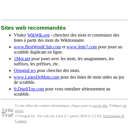
Sites web recommandés
Visitez
WikWik.org
- cherchez des mots et construisez des
listes à partir des mots du Wiktionnaire.
www.BestWordClub.com
et
www.Jette7.com
pour jouer au
scrabble duplicate en ligne.
1Mot.net
pour jouer avec les mots, les anagrammes, les
suffixes, les préfixes, etc.
Ortograf.ws
pour chercher des mots.
www.ListesDeMots.com
pour des listes de mots utiles au jeu
de scrabble.
fr.DupliTop.com
pour vous entraîner sérieusement au
scrabble.
Ce site utilise des cookies informatiques, cliquez pour en
savoir plus
. Politique
vie
privée
.
© Ortograf Inc. Site web mis à jour le 1 janvier 2024 (v-2.2.0
z
).
Informations &
Contacts
.