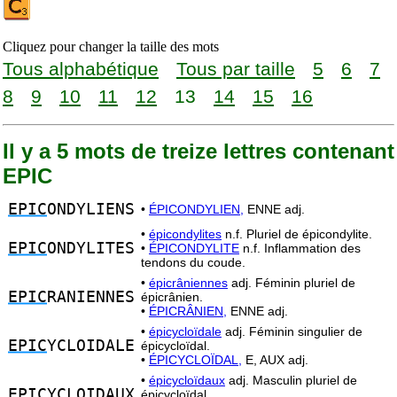
Cliquez pour changer la taille des mots
Tous alphabétique
Tous par taille
5
6
7
8
9
10
11
12
13
14
15
16
Il y a 5 mots de treize lettres contenant
EPIC
EPIC
ONDYLIENS
•
ÉPICONDYLIEN,
ENNE adj.
•
épicondylites
n.f. Pluriel de épicondylite.
EPIC
ONDYLITES
•
ÉPICONDYLITE
n.f. Inflammation des
tendons du coude.
•
épicrâniennes
adj. Féminin pluriel de
EPIC
RANIENNES
épicrânien.
•
ÉPICRÂNIEN,
ENNE adj.
•
épicycloïdale
adj. Féminin singulier de
EPIC
YCLOIDALE
épicycloïdal.
•
ÉPICYCLOÏDAL,
E, AUX adj.
•
épicycloïdaux
adj. Masculin pluriel de
EPIC
YCLOIDAUX
épicycloïdal.