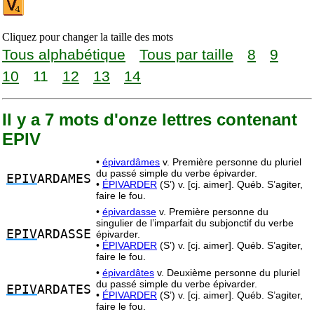
Cliquez pour changer la taille des mots
Tous alphabétique
Tous par taille
8
9
10
11
12
13
14
Il y a 7 mots d'onze lettres contenant
EPIV
•
épivardâmes
v. Première personne du pluriel
du passé simple du verbe épivarder.
EPIV
ARDAMES
•
ÉPIVARDER
(S’) v. [cj. aimer]. Québ. S’agiter,
faire le fou.
•
épivardasse
v. Première personne du
singulier de l’imparfait du subjonctif du verbe
EPIV
ARDASSE
épivarder.
•
ÉPIVARDER
(S’) v. [cj. aimer]. Québ. S’agiter,
faire le fou.
•
épivardâtes
v. Deuxième personne du pluriel
du passé simple du verbe épivarder.
EPIV
ARDATES
•
ÉPIVARDER
(S’) v. [cj. aimer]. Québ. S’agiter,
faire le fou.