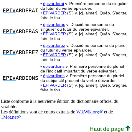
•
épivarderai
v. Première personne du singulier
du futur du verbe épivarder.
EPIV
ARDERAI
•
ÉPIVARDER
(S’) v. [cj. aimer]. Québ. S’agiter,
faire le fou.
•
épivarderas
v. Deuxième personne du
singulier du futur du verbe épivarder.
EPIV
ARDERAS
•
ÉPIVARDER
(S’) v. [cj. aimer]. Québ. S’agiter,
faire le fou.
•
épivarderez
v. Deuxième personne du pluriel
du futur du verbe épivarder.
EPIV
ARDEREZ
•
ÉPIVARDER
(S’) v. [cj. aimer]. Québ. S’agiter,
faire le fou.
•
épivardions
v. Première personne du pluriel
de l’indicatif imparfait du verbe épivarder.
•
épivardions
v. Première personne du pluriel
EPIV
ARDIONS
du subjonctif présent du verbe épivarder.
•
ÉPIVARDER
(S’) v. [cj. aimer]. Québ. S’agiter,
faire le fou.
Liste conforme à la neuvième édition du dictionnaire officiel du
scrabble.
Les définitions sont de courts extraits de
WikWik.org
et de
1Mot.net
.
Haut de page