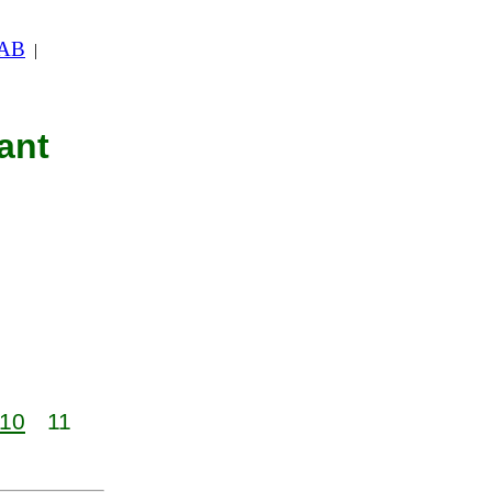
 AB
|
ant
10
11