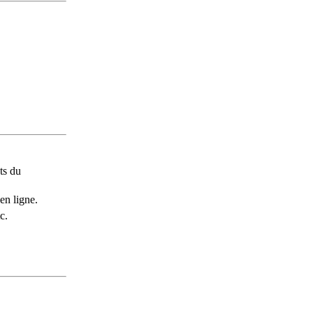
ts du
en ligne.
c.