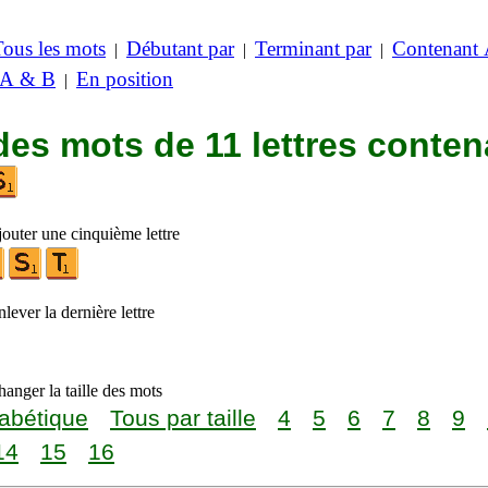
Tous les mots
Débutant par
Terminant par
Contenant
|
|
|
 A & B
En position
|
des mots de 11 lettres conten
jouter une cinquième lettre
lever la dernière lettre
anger la taille des mots
abétique
Tous par taille
4
5
6
7
8
9
14
15
16