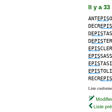
Il y a 3
ANT
EPIS
DECR
EPI
D
EPIS
TA
D
EPIS
TE
EPIS
CLE
EPIS
SAS
EPIS
TAS
EPIS
TOL
RECR
EPI
Liste conforme 
Modifier 
Liste pr