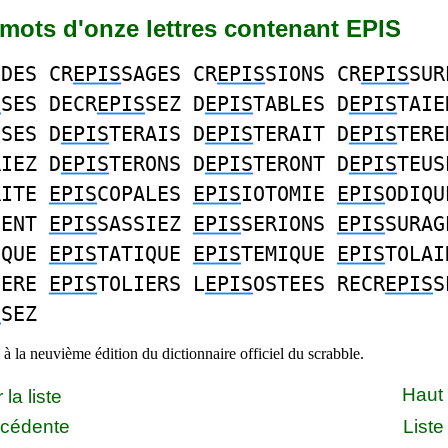
3 mots d'onze lettres contenant EPIS
ODES CR
EPIS
SAGES CR
EPIS
SIONS CR
EPIS
SUR
S
SES DECR
EPIS
SEZ D
EPIS
TABLES D
EPIS
TAIE
SSES D
EPIS
TERAIS D
EPIS
TERAIT D
EPIS
TERE
RIEZ D
EPIS
TERONS D
EPIS
TERONT D
EPIS
TEUS
RITE
EPIS
COPALES
EPIS
IOTOMIE
EPIS
ODIQU
SENT
EPIS
SASSIEZ
EPIS
SERIONS
EPIS
SURAG
IQUE
EPIS
TATIQUE
EPIS
TEMIQUE
EPIS
TOLAI
IERE
EPIS
TOLIERS L
EPIS
OSTEES RECR
EPIS
S
S
SEZ
à la neuvième édition du dictionnaire officiel du scrabble.
Haut
la liste
écédente
Liste