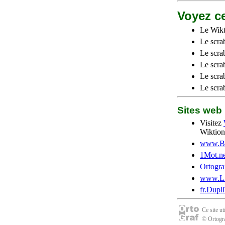
Voyez ce
Le Wikt
Le scra
Le scra
Le scrab
Le scra
Le scra
Sites we
Visitez
Wiktion
www.Be
1Mot.ne
Ortogra
www.Li
fr.Dupl
Ce site u
© Ortogra