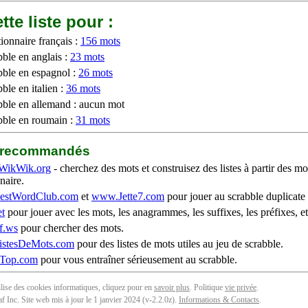
tte liste pour :
ionnaire français :
156 mots
bble en anglais :
23 mots
bble en espagnol :
26 mots
ble en italien :
36 mots
bble en allemand : aucun mot
bble en roumain :
31 mots
b recommandés
WikWik.org
- cherchez des mots et construisez des listes à partir des mo
naire.
stWordClub.com
et
www.Jette7.com
pour jouer au scrabble duplicate 
t
pour jouer avec les mots, les anagrammes, les suffixes, les préfixes, et
f.ws
pour chercher des mots.
stesDeMots.com
pour des listes de mots utiles au jeu de scrabble.
iTop.com
pour vous entraîner sérieusement au scrabble.
tilise des cookies informatiques, cliquez pour en
savoir plus
. Politique
vie privée
.
f Inc. Site web mis à jour le 1 janvier 2024 (v-2.2.0
z
).
Informations & Contacts
.