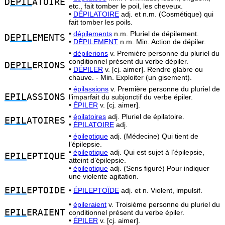
D
EPIL
ATOIRE
etc., fait tomber le poil, les cheveux.
•
DÉPILATOIRE
adj. et n.m. (Cosmétique) qui
fait tomber les poils.
•
dépilements
n.m. Pluriel de dépilement.
D
EPIL
EMENTS
•
DÉPILEMENT
n.m. Min. Action de dépiler.
•
dépilerions
v. Première personne du pluriel du
conditionnel présent du verbe dépiler.
D
EPIL
ERIONS
•
DÉPILER
v. [cj. aimer]. Rendre glabre ou
chauve. - Min. Exploiter (un gisement).
•
épilassions
v. Première personne du pluriel de
EPIL
ASSIONS
l’imparfait du subjonctif du verbe épiler.
•
ÉPILER
v. [cj. aimer].
•
épilatoires
adj. Pluriel de épilatoire.
EPIL
ATOIRES
•
ÉPILATOIRE
adj.
•
épileptique
adj. (Médecine) Qui tient de
l’épilepsie.
•
épileptique
adj. Qui est sujet à l’épilepsie,
EPIL
EPTIQUE
atteint d’épilepsie.
•
épileptique
adj. (Sens figuré) Pour indiquer
une violente agitation.
EPIL
EPTOIDE
•
ÉPILEPTOÏDE
adj. et n. Violent, impulsif.
•
épileraient
v. Troisième personne du pluriel du
EPIL
ERAIENT
conditionnel présent du verbe épiler.
•
ÉPILER
v. [cj. aimer].