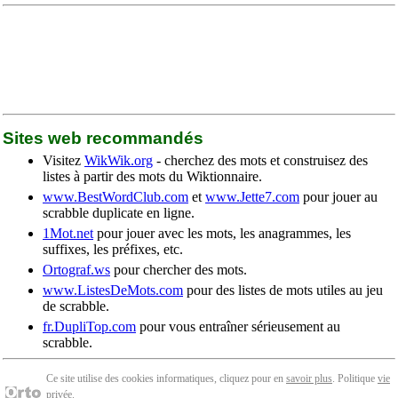
Sites web recommandés
Visitez
WikWik.org
- cherchez des mots et construisez des
listes à partir des mots du Wiktionnaire.
www.BestWordClub.com
et
www.Jette7.com
pour jouer au
scrabble duplicate en ligne.
1Mot.net
pour jouer avec les mots, les anagrammes, les
suffixes, les préfixes, etc.
Ortograf.ws
pour chercher des mots.
www.ListesDeMots.com
pour des listes de mots utiles au jeu
de scrabble.
fr.DupliTop.com
pour vous entraîner sérieusement au
scrabble.
Ce site utilise des cookies informatiques, cliquez pour en
savoir plus
. Politique
vie
privée
.