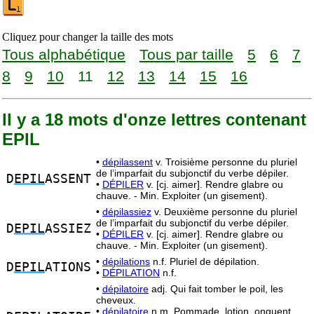
Cliquez pour changer la taille des mots
Tous alphabétique
Tous par taille
5
6
7
8
9
10
11
12
13
14
15
16
Il y a 18 mots d'onze lettres contenant
EPIL
•
dépilassent
v. Troisième personne du pluriel
de l’imparfait du subjonctif du verbe dépiler.
D
EPIL
ASSENT
•
DÉPILER
v. [cj. aimer]. Rendre glabre ou
chauve. - Min. Exploiter (un gisement).
•
dépilassiez
v. Deuxième personne du pluriel
de l’imparfait du subjonctif du verbe dépiler.
D
EPIL
ASSIEZ
•
DÉPILER
v. [cj. aimer]. Rendre glabre ou
chauve. - Min. Exploiter (un gisement).
•
dépilations
n.f. Pluriel de dépilation.
D
EPIL
ATIONS
•
DÉPILATION
n.f.
•
dépilatoire
adj. Qui fait tomber le poil, les
cheveux.
•
dépilatoire
n.m. Pommade, lotion, onguent,