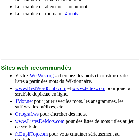
Le scrabble en allemand : aucun mot
Le scrabble en roumain :
4 mots
Sites web recommandés
Visitez
WikWik.org
- cherchez des mots et construisez des
listes à partir des mots du Wiktionnaire.
www.BestWordClub.com
et
www.Jette7.com
pour jouer au
scrabble duplicate en ligne.
1Mot.net
pour jouer avec les mots, les anagrammes, les
suffixes, les préfixes, etc.
Ortograf.ws
pour chercher des mots.
www.ListesDeMots.com
pour des listes de mots utiles au jeu
de scrabble.
fr.DupliTop.com
pour vous entraîner sérieusement au
scrabble.