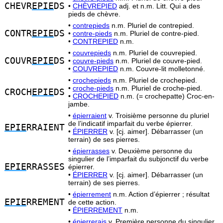
CHEVR
EPIE
DS
•
CHÈVREPIED
adj. et n.m. Litt. Qui a des
pieds de chèvre.
•
contrepieds
n.m. Pluriel de contrepied.
CONTR
EPIE
DS
•
contre-pieds
n.m. Pluriel de contre-pied.
•
CONTREPIED
n.m.
•
couvrepieds
n.m. Pluriel de couvrepied.
COUVR
EPIE
DS
•
couvre-pieds
n.m. Pluriel de couvre-pied.
•
COUVREPIED
n.m. Couvre-lit molletonné.
•
crochepieds
n.m. Pluriel de crochepied.
•
croche-pieds
n.m. Pluriel de croche-pied.
CROCH
EPIE
DS
•
CROCHEPIED
n.m. (= crochepatte) Croc-en-
jambe.
•
épierraient
v. Troisième personne du pluriel
de l’indicatif imparfait du verbe épierrer.
EPIE
RRAIENT
•
ÉPIERRER
v. [cj. aimer]. Débarrasser (un
terrain) de ses pierres.
•
épierrasses
v. Deuxième personne du
singulier de l’imparfait du subjonctif du verbe
EPIE
RRASSES
épierrer.
•
ÉPIERRER
v. [cj. aimer]. Débarrasser (un
terrain) de ses pierres.
•
épierrement
n.m. Action d’épierrer ; résultat
EPIE
RREMENT
de cette action.
•
ÉPIERREMENT
n.m.
•
épierrerais
v. Première personne du singulier