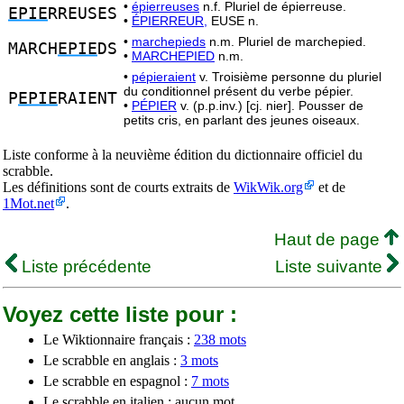
•
épierreuses
n.f. Pluriel de épierreuse.
EPIE
RREUSES
•
ÉPIERREUR,
EUSE n.
•
marchepieds
n.m. Pluriel de marchepied.
MARCH
EPIE
DS
•
MARCHEPIED
n.m.
•
pépieraient
v. Troisième personne du pluriel
du conditionnel présent du verbe pépier.
P
EPIE
RAIENT
•
PÉPIER
v. (p.p.inv.) [cj. nier]. Pousser de
petits cris, en parlant des jeunes oiseaux.
Liste conforme à la neuvième édition du dictionnaire officiel du
scrabble.
Les définitions sont de courts extraits de
WikWik.org
et de
1Mot.net
.
Haut de page
Liste précédente
Liste suivante
Voyez cette liste pour :
Le Wiktionnaire français :
238 mots
Le scrabble en anglais :
3 mots
Le scrabble en espagnol :
7 mots
Le scrabble en italien : aucun mot