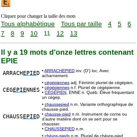
Cliquez pour changer la taille des mots
Tous alphabétique
Tous par taille
4
5
6
7
8
9
10
11
12
13
Il y a 19 mots d'onze lettres contenant
EPIE
•
ARRACHEPIED
inv. (D’) loc. Avec
ARRACH
EPIE
D
acharnement.
•
cégépiennes
adj. Féminin pluriel de cégépien.
•
cégépiennes
n.f. Pluriel de cégépienne.
CEG
EPIE
NNES
•
CÉGÉPIEN,
ENNE n. Québ. Élève fréquentant
un cégep.
•
chaussepied
n.m. Variante orthographique de
chausse-pied.
•
chausse-pied
n.m. Instrument de corne ou
CHAUSS
EPIE
D
d’autre matière dont on se sert pour se
chausser.
•
CHAUSSEPIED
n.m.
•
chèvre-pieds
n.m. Pluriel de chèvre-pied.