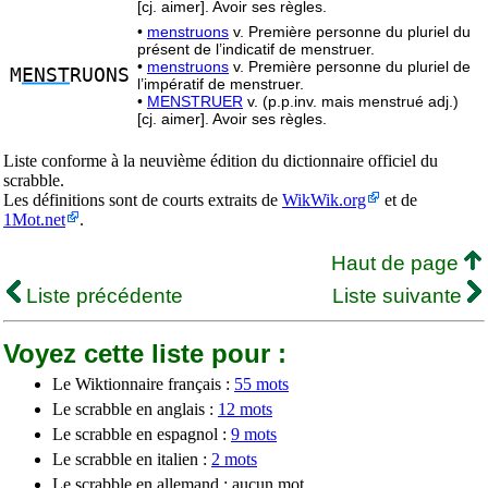
[cj. aimer]. Avoir ses règles.
•
menstruons
v. Première personne du pluriel du
présent de l’indicatif de menstruer.
•
menstruons
v. Première personne du pluriel de
M
ENST
RUONS
l’impératif de menstruer.
•
MENSTRUER
v. (p.p.inv. mais menstrué adj.)
[cj. aimer]. Avoir ses règles.
Liste conforme à la neuvième édition du dictionnaire officiel du
scrabble.
Les définitions sont de courts extraits de
WikWik.org
et de
1Mot.net
.
Haut de page
Liste précédente
Liste suivante
Voyez cette liste pour :
Le Wiktionnaire français :
55 mots
Le scrabble en anglais :
12 mots
Le scrabble en espagnol :
9 mots
Le scrabble en italien :
2 mots
Le scrabble en allemand : aucun mot