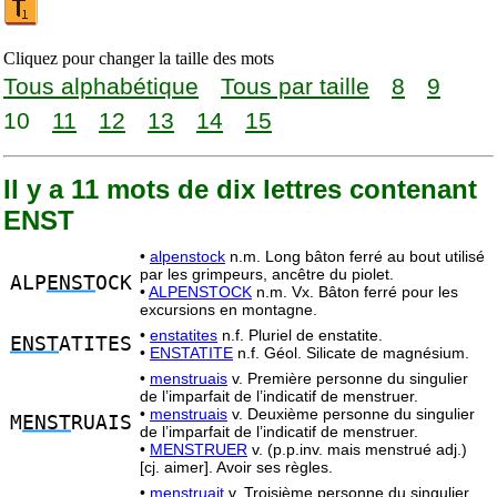
Cliquez pour changer la taille des mots
Tous alphabétique
Tous par taille
8
9
10
11
12
13
14
15
Il y a 11 mots de dix lettres contenant
ENST
•
alpenstock
n.m. Long bâton ferré au bout utilisé
par les grimpeurs, ancêtre du piolet.
ALP
ENST
OCK
•
ALPENSTOCK
n.m. Vx. Bâton ferré pour les
excursions en montagne.
•
enstatites
n.f. Pluriel de enstatite.
ENST
ATITES
•
ENSTATITE
n.f. Géol. Silicate de magnésium.
•
menstruais
v. Première personne du singulier
de l’imparfait de l’indicatif de menstruer.
•
menstruais
v. Deuxième personne du singulier
M
ENST
RUAIS
de l’imparfait de l’indicatif de menstruer.
•
MENSTRUER
v. (p.p.inv. mais menstrué adj.)
[cj. aimer]. Avoir ses règles.
•
menstruait
v. Troisième personne du singulier