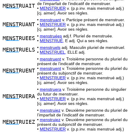
de l’imparfait de l’indicatif de menstruer.
M
ENST
RUAIT
•
MENSTRUER
v. (p.p.inv. mais menstrué adj.)
[cj. aimer]. Avoir ses règles.
•
menstruant
v. Participe présent de menstruer.
M
ENST
RUANT
•
MENSTRUER
v. (p.p.inv. mais menstrué adj.)
[cj. aimer]. Avoir ses règles.
•
menstruées
adj.f. Pluriel de menstruée.
M
ENST
RUEES
•
MENSTRUÉ,
E adj. Qui a ses règles.
•
menstruels
adj. Masculin pluriel de menstruel.
M
ENST
RUELS
•
MENSTRUEL,
ELLE adj.
•
menstruent
v. Troisième personne du pluriel du
présent de l’indicatif de menstruer.
•
menstruent
v. Troisième personne du pluriel du
M
ENST
RUENT
présent du subjonctif de menstruer.
•
MENSTRUER
v. (p.p.inv. mais menstrué adj.)
[cj. aimer]. Avoir ses règles.
•
menstruera
v. Troisième personne du singulier
du futur de menstruer.
M
ENST
RUERA
•
MENSTRUER
v. (p.p.inv. mais menstrué adj.)
[cj. aimer]. Avoir ses règles.
•
menstruiez
v. Deuxième personne du pluriel de
l’imparfait de l’indicatif de menstruer.
•
menstruiez
v. Deuxième personne du pluriel du
M
ENST
RUIEZ
présent du subjonctif de menstruer.
•
MENSTRUER
v. (p.p.inv. mais menstrué adj.)