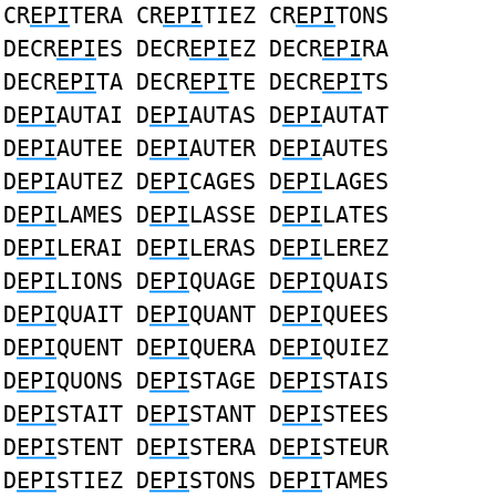
CR
EPI
TERA CR
EPI
TIEZ CR
EPI
TONS
DECR
EPI
ES DECR
EPI
EZ DECR
EPI
RA
DECR
EPI
TA DECR
EPI
TE DECR
EPI
TS
D
EPI
AUTAI D
EPI
AUTAS D
EPI
AUTAT
D
EPI
AUTEE D
EPI
AUTER D
EPI
AUTES
D
EPI
AUTEZ D
EPI
CAGES D
EPI
LAGES
D
EPI
LAMES D
EPI
LASSE D
EPI
LATES
D
EPI
LERAI D
EPI
LERAS D
EPI
LEREZ
D
EPI
LIONS D
EPI
QUAGE D
EPI
QUAIS
D
EPI
QUAIT D
EPI
QUANT D
EPI
QUEES
D
EPI
QUENT D
EPI
QUERA D
EPI
QUIEZ
D
EPI
QUONS D
EPI
STAGE D
EPI
STAIS
D
EPI
STAIT D
EPI
STANT D
EPI
STEES
D
EPI
STENT D
EPI
STERA D
EPI
STEUR
D
EPI
STIEZ D
EPI
STONS D
EPI
TAMES