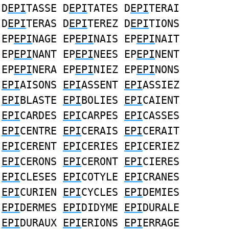
D
EPI
TASSE D
EPI
TATES D
EPI
TERAI
D
EPI
TERAS D
EPI
TEREZ D
EPI
TIONS
EP
EPI
NAGE EP
EPI
NAIS EP
EPI
NAIT
EP
EPI
NANT EP
EPI
NEES EP
EPI
NENT
EP
EPI
NERA EP
EPI
NIEZ EP
EPI
NONS
EPI
AISONS
EPI
ASSENT
EPI
ASSIEZ
EPI
BLASTE
EPI
BOLIES
EPI
CAIENT
EPI
CARDES
EPI
CARPES
EPI
CASSES
EPI
CENTRE
EPI
CERAIS
EPI
CERAIT
EPI
CERENT
EPI
CERIES
EPI
CERIEZ
EPI
CERONS
EPI
CERONT
EPI
CIERES
EPI
CLESES
EPI
COTYLE
EPI
CRANES
EPI
CURIEN
EPI
CYCLES
EPI
DEMIES
EPI
DERMES
EPI
DIDYME
EPI
DURALE
EPI
DURAUX
EPI
ERIONS
EPI
ERRAGE