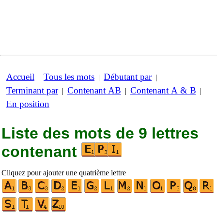
Accueil
Tous les mots
Débutant par
|
|
|
Terminant par
Contenant AB
Contenant A & B
|
|
|
En position
Liste des mots de 9 lettres
contenant
Cliquez pour ajouter une quatrième lettre