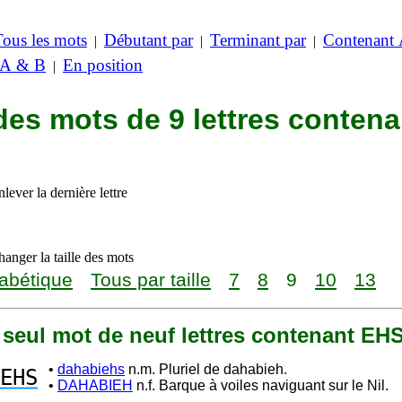
Tous les mots
Débutant par
Terminant par
Contenant
|
|
|
 A & B
En position
|
des mots de 9 lettres contena
lever la dernière lettre
anger la taille des mots
abétique
Tous par taille
7
8
9
10
13
n seul mot de neuf lettres contenant EH
•
dahabiehs
n.m. Pluriel de dahabieh.
EHS
•
DAHABIEH
n.f. Barque à voiles naviguant sur le Nil.