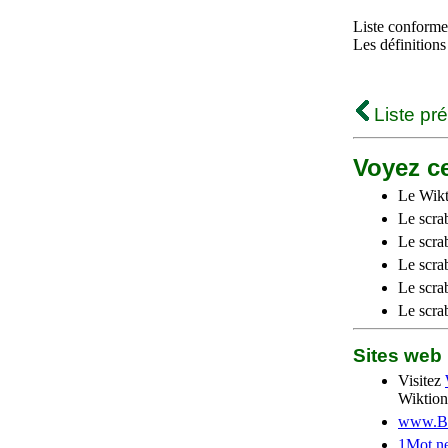
Liste conforme 
Les définitions
Liste pr
Voyez ce
Le Wikt
Le scra
Le scra
Le scrab
Le scra
Le scra
Sites we
Visitez
Wiktion
www.Be
1Mot.ne