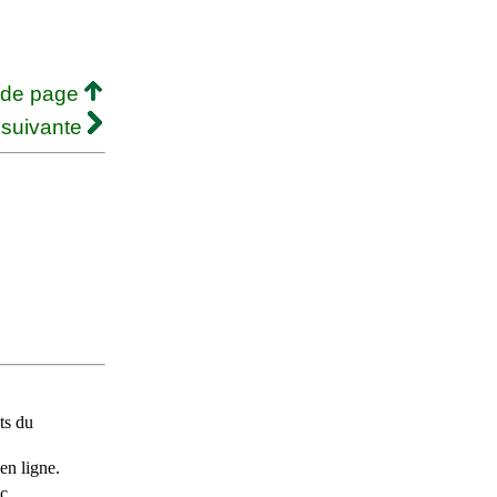
 de page
 suivante
ts du
en ligne.
c.