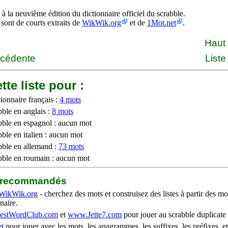
à la neuvième édition du dictionnaire officiel du scrabble.
 sont de courts extraits de
WikWik.org
et de
1Mot.net
.
Haut
écédente
Liste
tte liste pour :
ionnaire français :
4 mots
bble en anglais :
8 mots
bble en espagnol : aucun mot
ble en italien : aucun mot
bble en allemand :
73 mots
bble en roumain : aucun mot
b recommandés
WikWik.org
- cherchez des mots et construisez des listes à partir des mo
naire.
stWordClub.com
et
www.Jette7.com
pour jouer au scrabble duplicate 
t
pour jouer avec les mots, les anagrammes, les suffixes, les préfixes, et