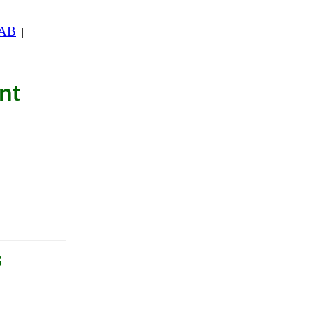
 AB
|
nt
S